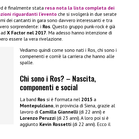
ed è finalmente stata
resa nota la lista completa dei
zioni riguardanti l’evento
che si svolgerà in due serate
nomi dei cantanti in gara sono davvero interessanti e tra
vero sorprendente: i
Ros
. Questo gruppo punk-rock è già
e ad
X Factor nel 2017
. Ma adesso hanno intenzione di
ero essere la vera rivelazione.
Vediamo quindi come sono nati i Ros, chi sono i
compenenti e com’è la carriera che hanno alle
spalle.
Chi sono i Ros? – Nascita,
componenti e social
La band
Ros
si è formata nel
2015
a
Montepulciano
, in provincia di Siena, grazie al
lavoro di
Camilla Giannelli
(di 22 anni) e
Lorenzo Peruzzi
(di 23 anni). A loro poi si è
aggiunto
Kevin Rossetti
(di 22 anni). Ecco il