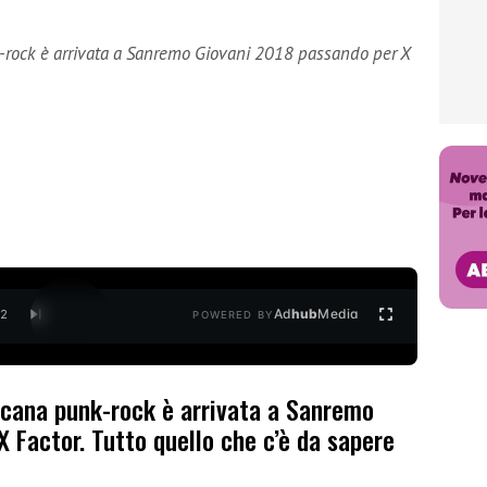
-rock è arrivata a Sanremo Giovani 2018 passando per X
Ad
hub
Media
/
2
POWERED BY
scana punk-rock è arrivata a Sanremo
 Factor. Tutto quello che c’è da sapere