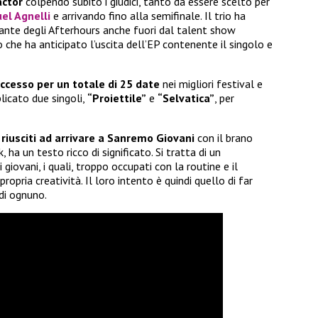
ctor
colpendo subito i giudici, tanto da essere scelto per
el Agnelli
e arrivando fino alla semifinale. Il trio ha
ante degli Afterhours anche fuori dal talent show
o che ha anticipato l’uscita dell’EP contenente il singolo e
uccesso per un totale di 25 date
nei migliori festival e
blicato due singoli,
“Proiettile”
e
“Selvatica”
, per
 riusciti ad arrivare a Sanremo Giovani
con il brano
 ha un testo ricco di significato. Si tratta di un
giovani, i quali, troppo occupati con la routine e il
propria creatività. Il loro intento è quindi quello di far
 di ognuno.