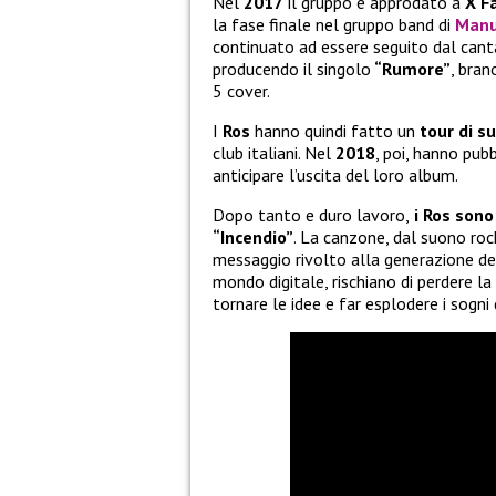
Nel
2017
il gruppo è approdato a
X Fa
la fase finale nel gruppo band di
Manu
continuato ad essere seguito dal cant
producendo il singolo
“Rumore”
, bran
5 cover.
I
Ros
hanno quindi fatto un
tour di s
club italiani. Nel
2018
, poi, hanno pub
anticipare l’uscita del loro album.
Dopo tanto e duro lavoro,
i Ros sono
“Incendio”
. La canzone, dal suono rock,
messaggio rivolto alla generazione dei 
mondo digitale, rischiano di perdere la 
tornare le idee e far esplodere i sogni