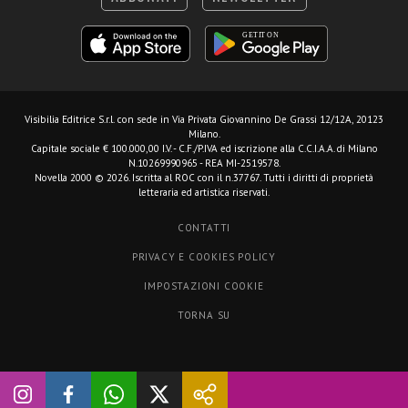
Visibilia Editrice S.r.l.
con sede in Via Privata Giovannino De Grassi 12/12A, 20123
Milano.
Capitale sociale € 100.000,00 I.V. - C.F./P.IVA ed iscrizione alla C.C.I.A.A. di Milano
N.10269990965 - REA MI-2519578.
Novella 2000 © 2026. Iscritta al ROC con il n.37767. Tutti i diritti di proprietà
letteraria ed artistica riservati.
CONTATTI
PRIVACY E COOKIES POLICY
IMPOSTAZIONI COOKIE
TORNA SU