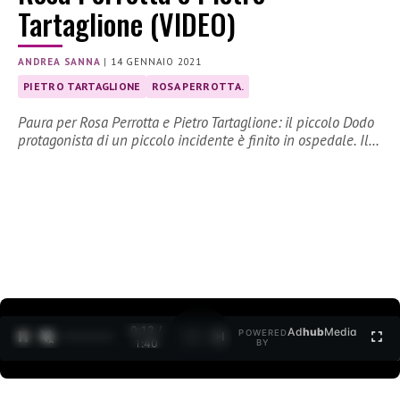
Tartaglione (VIDEO)
ANDREA SANNA
|
14 GENNAIO 2021
PIETRO TARTAGLIONE
ROSA PERROTTA.
Paura per Rosa Perrotta e Pietro Tartaglione: il piccolo Dodo
protagonista di un piccolo incidente è finito in ospedale. Il…
0:12 /
Ad
hub
Media
POWERED
1
/
2
1:40
BY