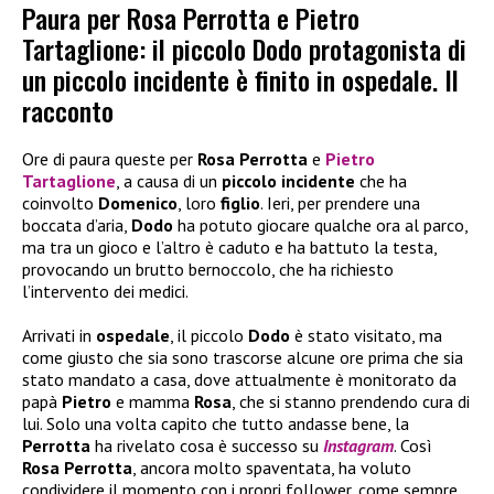
Paura per Rosa Perrotta e Pietro
Tartaglione: il piccolo Dodo protagonista di
un piccolo incidente è finito in ospedale. Il
racconto
Ore di paura queste per
Rosa Perrotta
e
Pietro
Tartaglione
, a causa di un
piccolo incidente
che ha
coinvolto
Domenico
, loro
figlio
. Ieri, per prendere una
boccata d’aria,
Dodo
ha potuto giocare qualche ora al parco,
ma tra un gioco e l’altro è caduto e ha battuto la testa,
provocando un brutto bernoccolo, che ha richiesto
l’intervento dei medici.
Arrivati in
ospedale
, il piccolo
Dodo
è stato visitato, ma
come giusto che sia sono trascorse alcune ore prima che sia
stato mandato a casa, dove attualmente è monitorato da
papà
Pietro
e mamma
Rosa
, che si stanno prendendo cura di
lui. Solo una volta capito che tutto andasse bene, la
Perrotta
ha rivelato cosa è successo su
Instagram
. Così
Rosa Perrotta
, ancora molto spaventata, ha voluto
condividere il momento con i propri follower, come sempre