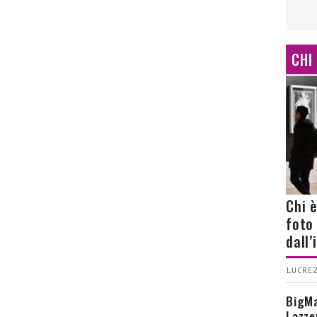
CHI
Chi 
foto
dall
LUCREZ
BigMa
Lazze