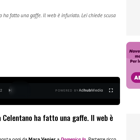
ha fatto una gaffe. Il web è infuriato. Lei chiede scusa
Ad
hub
Media
/
2
POWERED BY
 Celentano ha fatto una gaffe. Il web è
posta oggi da
Mara Venier
a
Domenica In
.
Parterre ricco