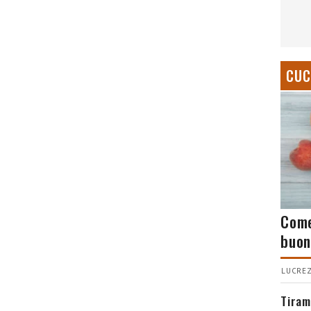
CUC
Come
buon
LUCREZ
Tiram