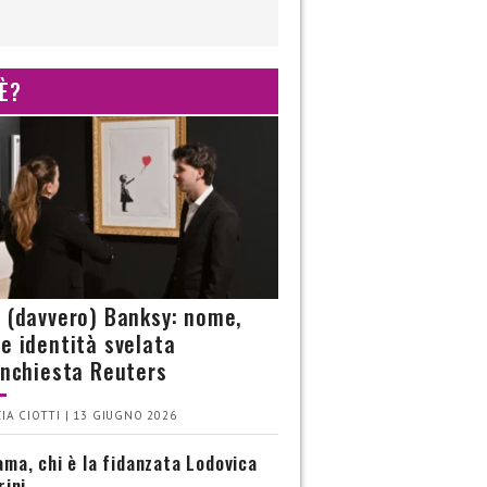
 È?
è (davvero) Banksy: nome,
 e identità svelata
’inchiesta Reuters
IA CIOTTI | 13 GIUGNO 2026
ma, chi è la fidanzata Lodovica
rini