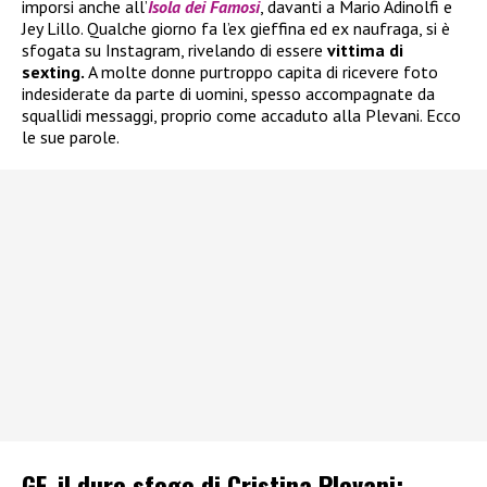
imporsi anche all’
Isola dei Famosi
, davanti a Mario Adinolfi e
Jey Lillo. Qualche giorno fa l’ex gieffina ed ex naufraga, si è
sfogata su Instagram, rivelando di essere
vittima di
sexting.
A molte donne purtroppo capita di ricevere foto
indesiderate da parte di uomini, spesso accompagnate da
squallidi messaggi, proprio come accaduto alla Plevani. Ecco
le sue parole.
GF, il duro sfogo di Cristina Plevani: