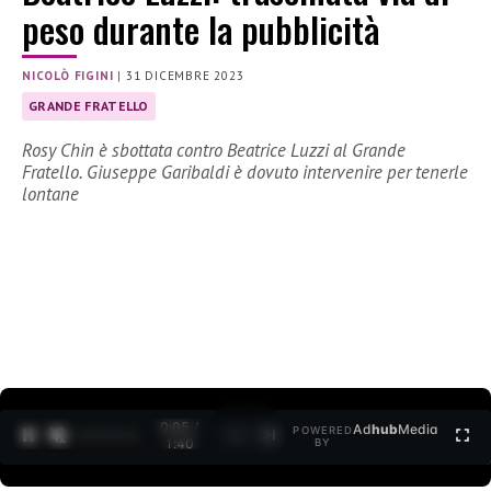
peso durante la pubblicità
NICOLÒ FIGINI
|
31 DICEMBRE 2023
GRANDE FRATELLO
Rosy Chin è sbottata contro Beatrice Luzzi al Grande
Fratello. Giuseppe Garibaldi è dovuto intervenire per tenerle
lontane
0:07 /
Ad
hub
Media
POWERED
1
/
2
1:40
BY