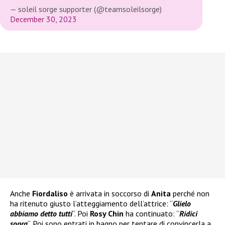
— soleil sorge supporter (@teamsoleilsorge)
December 30, 2023
Anche
Fiordaliso
è arrivata in soccorso di
Anita
perché non
ha ritenuto giusto l’atteggiamento dell’attrice: “
Glielo
abbiamo detto tutti
“. Poi
Rosy Chin
ha continuato: “
Ridici
sopra
“. Poi sono entrati in bagno per tentare di convincerla a