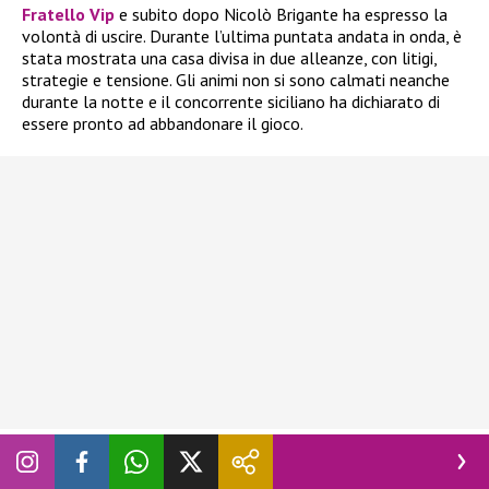
Fratello Vip
e subito dopo Nicolò Brigante ha espresso la
volontà di uscire. Durante l’ultima puntata andata in onda, è
stata mostrata una casa divisa in due alleanze, con litigi,
strategie e tensione. Gli animi non si sono calmati neanche
durante la notte e il concorrente siciliano ha dichiarato di
essere pronto ad abbandonare il gioco.
In realtà, ne aveva già parlato giorni fa, quando
Blu Barbara
Prezia
era al televoto con Adriana Volpe, Alessandra