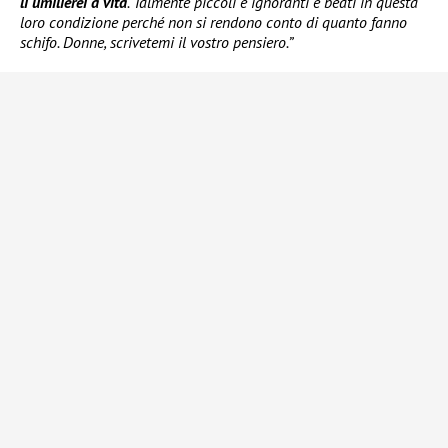
li umilierei a vita
. Talmente piccoli e ignoranti e beati in questa
loro condizione perché non si rendono conto di quanto fanno
schifo. Donne, scrivetemi il vostro pensiero.”