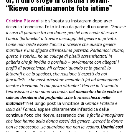
“Ricevo continuamente foto intime”
Cristina Plevani
si è sfogata su Instagram dopo aver
ricevuto l’ennesima foto intima da parte di un uomo:
“Forse è
il caso di parlarne tra noi donne, perché non credo di essere
l’unica “fortunella” a trovare messaggi del genere in privato.
Come non credo essere l’unica a ritenere che questo genere
maschile e’ uno sfigato all’ennesima potenza. Parliamoci chiaro,
questo è sobrio…ho un collage di piselli screenshottati in
galleria che fa invidia a pornhub – ovviamente con allegati i
profili di provenienza. Mi chiedo: “quando te lo guardi, lo
fotografi e ce lo spedisci, che reazione ti aspetti da noi
fanciulle?!…che masturbazione mentale ti fai ad immaginarci
mentre riceviamo la tua posta virtuale?”. Perché io ti smonto
l’entusiasmo in un nano secondo:
nel momento che lo vedo mi
sale un desiderio dal profondo…che ti rinsecchisca nelle
mutande!
”
Nel lungo post la vincitrice di
Grande Fratello
e
Isola dei Famosi
appare chiaramente infastidita dalle
continue foto che riceve, asserendo che:
è facile immaginare
che idea hanno della donna esseri del genere…perché le donne
non le conoscono…le guardano ma non le vedono.
Uomini così