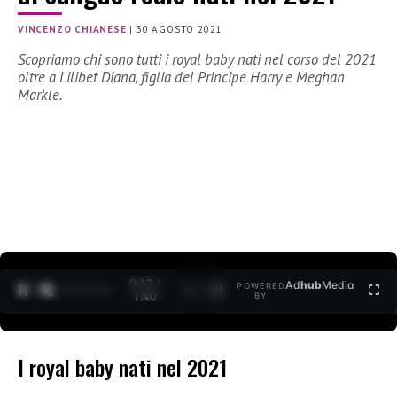
VINCENZO CHIANESE
|
30 AGOSTO 2021
Scopriamo chi sono tutti i royal baby nati nel corso del 2021
oltre a Lilibet Diana, figlia del Principe Harry e Meghan
Markle.
0:13 /
Ad
hub
Media
POWERED
1
/
2
1:40
BY
I royal baby nati nel 2021