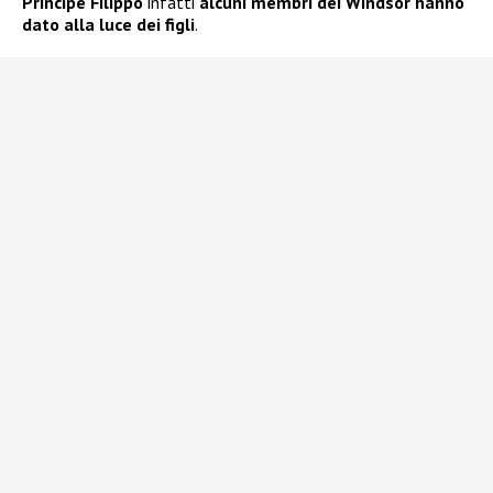
Principe Filippo
infatti
alcuni membri dei Windsor hanno
dato alla luce dei figli
.