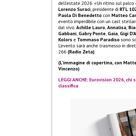
dell’estate 2026. «Un ritmo sul palco
Lorenzo Suraci
, presidente di
RTL 10
Paola Di Benedetto
con
Matteo Ca
evento imperdibile con un cast stellar
dal vivo.
Achille Lauro
,
Annalisa
,
Bia
Gabbani
,
Gabry Ponte
,
Gaia
,
Gigi D’
Kolors
e
Tommaso Paradiso
sono sol
L’evento sarà anche trasmesso in diret
266
(Radio Zeta)
.
(L’immagine di copertina, con Matt
Vincenzo)
LEGGI ANCHE: Eurovision 2026, chi so
classifica