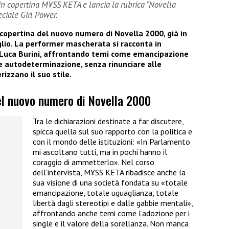
n copertina M¥SS KETA e lancia la rubrica “Novella
ciale Girl Power.
copertina del nuovo numero di Novella 2000, già in
luglio. La performer mascherata si racconta in
re Luca Burini, affrontando temi come emancipazione
to e autodeterminazione, senza rinunciare alle
izzano il suo stile.
l nuovo numero di Novella 2000
Tra le dichiarazioni destinate a far discutere,
spicca quella sul suo rapporto con la politica e
con il mondo delle istituzioni: «In Parlamento
mi ascoltano tutti, ma in pochi hanno il
coraggio di ammetterlo». Nel corso
dell’intervista, M¥SS KETA ribadisce anche la
sua visione di una società fondata su «totale
emancipazione, totale uguaglianza, totale
libertà dagli stereotipi e dalle gabbie mentali»,
affrontando anche temi come l’adozione per i
single e il valore della sorellanza. Non manca