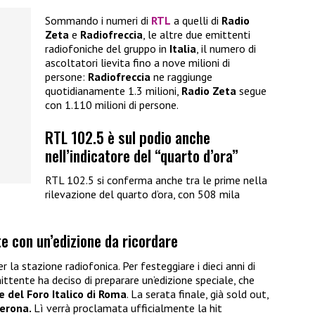
Sommando i numeri di
RTL
a quelli di
Radio
Zeta
e
Radiofreccia
, le altre due emittenti
radiofoniche del gruppo in
Italia
, il numero di
ascoltatori lievita fino a nove milioni di
persone:
Radiofreccia
ne raggiunge
quotidianamente 1.3 milioni,
Radio Zeta
segue
con 1.110 milioni di persone.
RTL 102.5 è sul podio anche
nell’indicatore del “quarto d’ora”
RTL 102.5 si conferma anche tra le prime nella
rilevazione del quarto d’ora, con 508 mila
te con un’edizione da ricordare
r la stazione radiofonica. Per festeggiare i dieci anni di
mittente ha deciso di preparare un’edizione speciale, che
e del Foro Italico di Roma
. La serata finale, già sold out,
Verona.
Lì verrà proclamata ufficialmente la hit