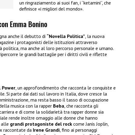
un ringraziamento ai suoi fan, i “ketamini”, che
definisce «i migliori del mondo».
 con Emma Bonino
gna anche il debutto di
“Novella Politica”
, la nuova
gazine i protagonisti delle istituzioni attraverso
ità politica, ma anche al loro percorso personale e umano.
ripercorre le grandi battaglie per i diritti civili e riflette
l Power
, un approfondimento che racconta le conquiste e
e. Si parte dai dati sul lavoro in Italia, dove cresce la
mministrazione, ma resta basso il tasso di occupazione
della musica con la rapper
Beba
, che racconta gli
 carriera e di come la solidarietà tra rapper donne sia
eciale rende inoltre omaggio alle donne che hanno
alle
grandi protagoniste del rock
come Janis Joplin,
ox raccontate da
Irene Grandi
, fino ai personaggi