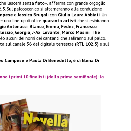
 che lascerà senza fiato», afferma con grande orgoglio
2.5
. Sul palcoscenico si alterneranno alla conduzione
mpese
e
Jessica Brugali
con
Giulia Laura Abbiati
. Un
e: una line-up di oltre
quaranta artisti
che si esibiranno
gio Antonacci
,
Blanco
,
Emma
,
Fedez
,
Francesco
Alessio
,
Giorgia
,
J-Ax
,
Levante
,
Marco Masini
,
The
o alcuni dei nomi dei cantanti che saliranno sul palco.
ta sul canale 36 del digitale terrestre
(RTL 102.5)
e sul
eo Campese e Paola Di Benedetto, è di Elena Di
no i primi 10 finalisti (della prima semifinale): la