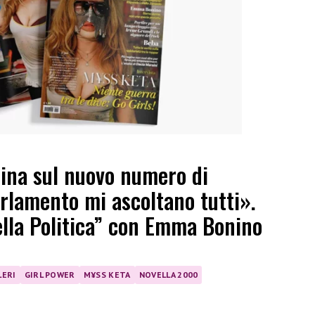
ina sul nuovo numero di
rlamento mi ascoltano tutti».
lla Politica” con Emma Bonino
LERI
GIRL POWER
M¥SS KETA
NOVELLA 2000