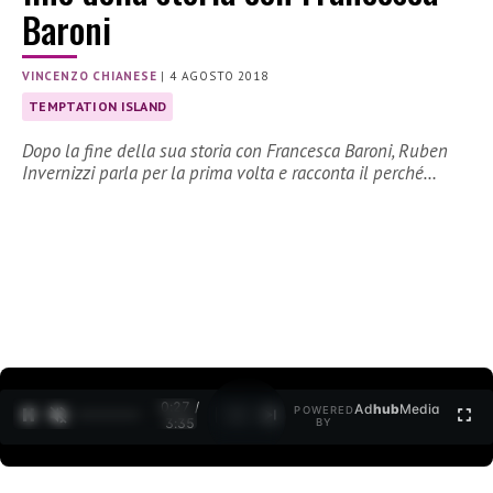
Baroni
VINCENZO CHIANESE
|
4 AGOSTO 2018
TEMPTATION ISLAND
Dopo la fine della sua storia con Francesca Baroni, Ruben
Invernizzi parla per la prima volta e racconta il perché…
0:27 /
Ad
hub
Media
POWERED
1
/
2
3:35
BY