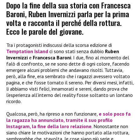
Dopo la fine della sua storia con Francesca
Baroni, Ruben Invernizzi parla per la prima
volta e racconta il perché della rottura.
Ecco le parole del giovane.
Tra i protagonisti indiscussi della scorsa edizione di
Temptation Island
ci sono stati senza dubbio
Ruben
Invernizzi
e
Francesca Baroni
. I due, fino al momento del
falò di confronto, se ne sono dette di ogni colore, facendo
emergere alcuni problemi che andavano risolti. Tuttavia,
però, alla fine, era sembrato che i ragazzi avessero voltato
pagina, e che fosse tornato il sereno. Per diversi mesi, infatti,
li abbiamo visti felici, innamorati e sereni, dando prova che
l’esperienza all’interno del reality fosse soltanto un lontano
ricordo.
Qualcosa, però, ha ripreso a non funzionare,
e solo poco fa
la ragazza ha annunciato, tramite il suo profilo
Instagram, la fine della loro relazione
. Nonostante non
siano chiare le motivazioni che hanno portato alla rottura,
sembrerebbe che, stavolta, le cose siano più serie e