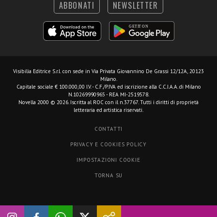
ABBONATI
NEWSLETTER
Visibilia Editrice S.r.l.
con sede in Via Privata Giovannino De Grassi 12/12A, 20123
Milano.
Capitale sociale € 100.000,00 I.V. - C.F./P.IVA ed iscrizione alla C.C.I.A.A. di Milano
N.10269990965 - REA MI-2519578.
Novella 2000 © 2026. Iscritta al ROC con il n.37767. Tutti i diritti di proprietà
letteraria ed artistica riservati.
CONTATTI
PRIVACY E COOKIES POLICY
IMPOSTAZIONI COOKIE
TORNA SU