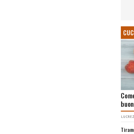
CUC
Come
buon
LUCREZ
Tiram