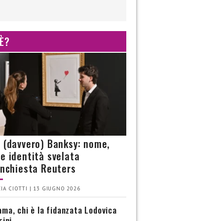
 È?
è (davvero) Banksy: nome,
 e identità svelata
’inchiesta Reuters
IA CIOTTI | 13 GIUGNO 2026
ma, chi è la fidanzata Lodovica
rini