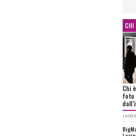
CHI
Chi 
foto
dall
LUCREZ
BigMa
Lazze