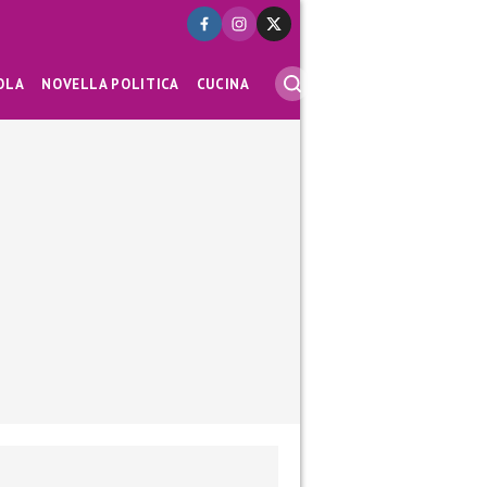
OLA
NOVELLA POLITICA
CUCINA