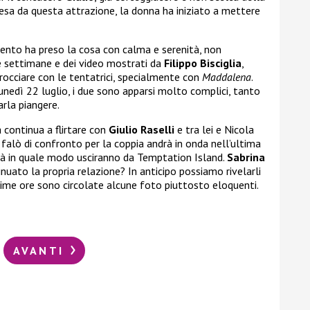
esa da questa attrazione, la donna ha iniziato a mettere
mento ha preso la cosa con calma e serenità, non
le settimane e dei video mostrati da
Filippo Bisciglia
,
rocciare con le tentatrici, specialmente con
Maddalena
.
nedì 22 luglio, i due sono apparsi molto complici, tanto
arla piangere.
 continua a flirtare con
Giulio Raselli
e tra lei e Nicola
 falò di confronto per la coppia andrà in onda nell’ultima
pirà in quale modo usciranno da Temptation Island.
Sabrina
nuato la propria relazione? In anticipo possiamo rivelarli
time ore sono circolate alcune foto piuttosto eloquenti.
AVANTI