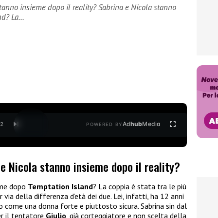
tanno insieme dopo il reality? Sabrina e Nicola stanno
nd? La…
Ad
hub
Media
/
2
POWERED BY
e Nicola stanno insieme dopo il reality?
eme dopo
Temptation Island
? La coppia è stata tra le più
 via della differenza d’età dei due. Lei, infatti, ha 12 anni
ico come una donna forte e piuttosto sicura. Sabrina sin dal
r il tentatore
Giulio
, già corteggiatore e non scelta della