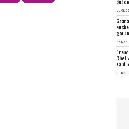
del d
LUCREZ
Grana
anche
gour
REDAZI
Franc
Chef 
sa di
REDAZI