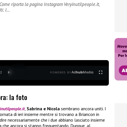
 Come riporta la pagina Instagram Veryinutilpeople.it,
ti. I…
Ad
hub
Media
/
2
POWERED BY
ra: la foto
inutilpeople.it
,
Sabrina e Nicola
sembrano ancora uniti. I
iornata di ieri insieme mentre si trovano a Briancon in
ire necessariamente che i due abbiano lasciato insieme
ra che ancora si stanno frequentando. Dunque, al