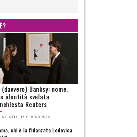
 È?
è (davvero) Banksy: nome,
 e identità svelata
’inchiesta Reuters
IA CIOTTI | 13 GIUGNO 2026
ma, chi è la fidanzata Lodovica
rini