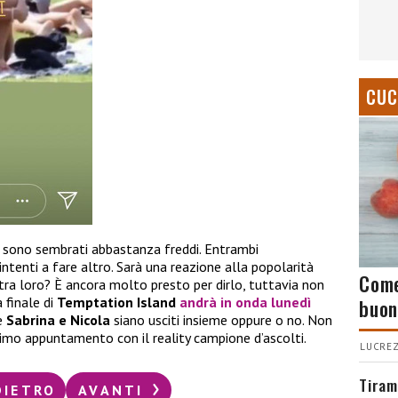
CUC
a
sono sembrati abbastanza freddi. Entrambi
tenti a fare altro. Sarà una reazione alla popolarità
Come
 tra loro? È ancora molto presto per dirlo, tuttavia non
finale di
Temptation Island
andrà in onda lunedì
buon
e
Sabrina e Nicola
siano usciti insieme oppure o no. Non
ltimo appuntamento con il reality campione d’ascolti.
LUCREZ
Tiram
DIETRO
AVANTI