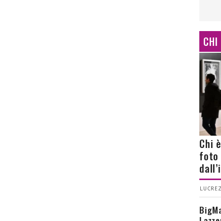
CHI
Chi 
foto
dall
LUCREZ
BigMa
Lazze