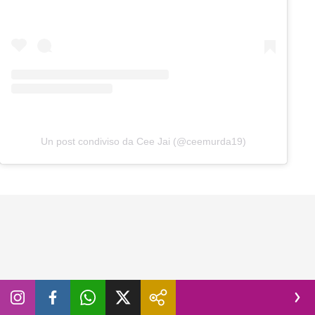
Un post condiviso da Cee Jai (@ceemurda19)