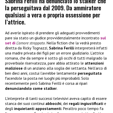
Sabrina Ferilli ha denunciato lo stalker che
la perseguitava dal 2009. Da ammiratore
qualsiasi a vera e propria ossessione per
l’attrice.
Ad averle ispirato di prendere gli adeguati provvedimenti
pare sia stato un giudice provvidenzialmente incontrato
sul
set di
L’amore strappato
. Nella fiction che la vedrà presto
diretta da Ricky Tognazzi,
Sabrina Ferilli
interpreterà infatti
una madre privata dei figli per un errore giudiziario. L’attrice
romana, che da sempre è sotto gli occhi di tutti malgrado la
proverbiale riservatezza, pare abbia attirato le
attenzioni
maliziose
di un anziano alla soglia dei settanta. Nell’arco di
ben dieci anni, costui l’avrebbe lentamente
perseguitata
facendole la posta nei luoghi più improbabili. Solo
recentemente però Sabrina Ferilli è corsa ai ripari
denunciandolo come stalker
.
L’interprete di tanti successi televisivi aveva capito di essere
stanca dei suoi continui
abbocchi
, dei
regali ingiustificati
e
degli
inquietanti appostamenti
. Peraltro poco tempo fa