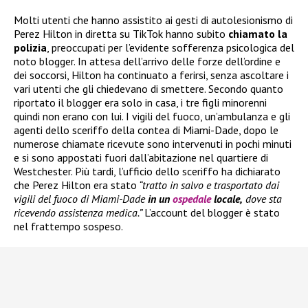
Molti utenti che hanno assistito ai gesti di autolesionismo di
Perez Hilton in diretta su TikTok hanno subito
chiamato la
polizia
, preoccupati per l’evidente sofferenza psicologica del
noto blogger. In attesa dell’arrivo delle forze dell’ordine e
dei soccorsi, Hilton ha continuato a ferirsi, senza ascoltare i
vari utenti che gli chiedevano di smettere. Secondo quanto
riportato il blogger era solo in casa, i tre figli minorenni
quindi non erano con lui. I vigili del fuoco, un’ambulanza e gli
agenti dello sceriffo della contea di Miami-Dade, dopo le
numerose chiamate ricevute sono intervenuti in pochi minuti
e si sono appostati fuori dall’abitazione nel quartiere di
Westchester. Più tardi, l’ufficio dello sceriffo ha dichiarato
che Perez Hilton era stato
“tratto in salvo e trasportato dai
vigili del fuoco di Miami-Dade
in un
ospedale
locale,
dove sta
ricevendo assistenza medica.”
L’account del blogger è stato
nel frattempo sospeso.