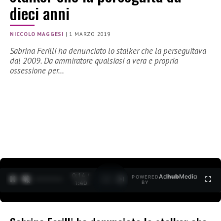
dieci anni
NICCOLO MAGGESI
|
1 MARZO 2019
Sabrina Ferilli ha denunciato lo stalker che la perseguitava
dal 2009. Da ammiratore qualsiasi a vera e propria
ossessione per…
0:15 /
Ad
hub
Media
POWERED
1
/
2
1:40
BY