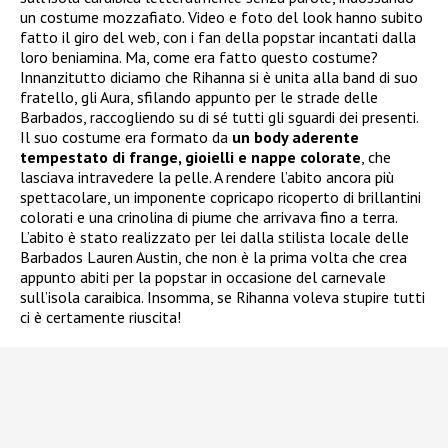
un costume mozzafiato. Video e foto del look hanno subito
fatto il giro del web, con i fan della popstar incantati dalla
loro beniamina. Ma, come era fatto questo costume?
Innanzitutto diciamo che Rihanna si è unita alla band di suo
fratello, gli Aura, sfilando appunto per le strade delle
Barbados, raccogliendo su di sé tutti gli sguardi dei presenti.
Il suo costume era formato da
un body aderente
tempestato di frange, gioielli e nappe colorate
, che
lasciava intravedere la pelle. A rendere l’abito ancora più
spettacolare, un imponente copricapo ricoperto di brillantini
colorati e una crinolina di piume che arrivava fino a terra.
L’abito è stato realizzato per lei dalla stilista locale delle
Barbados Lauren Austin, che non è la prima volta che crea
appunto abiti per la popstar in occasione del carnevale
sull’isola caraibica. Insomma, se Rihanna voleva stupire tutti
ci è certamente riuscita!