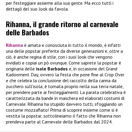
per festeggiare assieme alla sua gente. Ma ecco tutti i
dettagli del suo look da favola.
Rihanna, il grande ritorno al carnevale
delle Barbados
Rihanna
è amata e conosciuta in tutto il mondo, è infatti
una delle popstar preferite da diverse generazioni e, oltre a
ciò, è anche regina di stile, con i suoi look che vengono
invidiati e copiai un pò ovunque. Come saprete la popstar è
originaria delle
isole Barbados
e, in occasione del Grand
Kadooment Day, ovvero la festa che pone fine al Crop Over
e che celebra la conclusione del raccolto della canna da
zucchero sull’isola, è tornata proprio nella sua terra natale,
per prendere parte ai festeggiamenti. La parata celebrativa è
caratterizzata da bande in maschera ed elaborati costumi di
Carnevale. Rihanna ha stupido davvero tutti, sfoggiando un
costume mozzafiato! Prima di scoprire insieme come si è
vestita la popstar, sottolineiamo il fatto che Rihanna non
prendeva parte al Carnevale delle Barbados dal 2024.