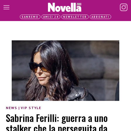
SANREMO
AMICI 24
NEWSLETTER
ABBONATI
NEWS
|
VIP STYLE
Sabrina Ferilli: guerra a uno
stalker che la perseguita da