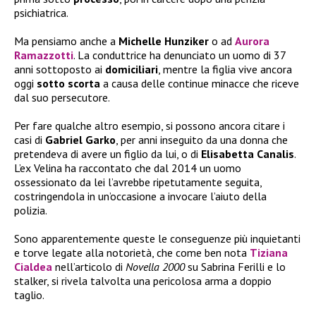
psichiatrica.
Ma pensiamo anche a
Michelle Hunziker
o ad
Aurora
Ramazzotti
. La conduttrice ha denunciato un uomo di 37
anni sottoposto ai
domiciliari
, mentre la figlia vive ancora
oggi
sotto scorta
a causa delle continue minacce che riceve
dal suo persecutore.
Per fare qualche altro esempio, si possono ancora citare i
casi di
Gabriel Garko
, per anni inseguito da una donna che
pretendeva di avere un figlio da lui, o di
Elisabetta Canalis
.
L’ex Velina ha raccontato che dal 2014 un uomo
ossessionato da lei l’avrebbe ripetutamente seguita,
costringendola in un’occasione a invocare l’aiuto della
polizia.
Sono apparentemente queste le conseguenze più inquietanti
e torve legate alla notorietà, che come ben nota
Tiziana
Cialdea
nell’articolo di
Novella 2000
su Sabrina Ferilli e lo
stalker, si rivela talvolta una pericolosa arma a doppio
taglio.