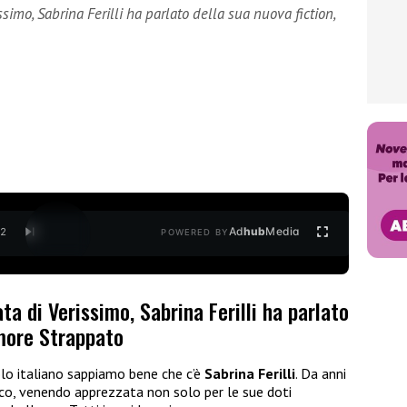
simo, Sabrina Ferilli ha parlato della sua nuova fiction,
Ad
hub
Media
/
2
POWERED BY
a di Verissimo, Sabrina Ferilli ha parlato
Amore Strappato
olo italiano sappiamo bene che c’è
Sabrina Ferilli
. Da anni
ico, venendo apprezzata non solo per le sue doti