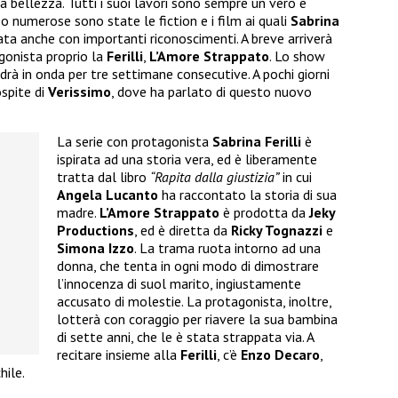
ia bellezza. Tutti i suoi lavori sono sempre un vero e
o numerose sono state le fiction e i film ai quali
Sabrina
ta anche con importanti riconoscimenti. A breve arriverà
gonista proprio la
Ferilli
,
L’Amore Strappato
. Lo show
ndrà in onda per tre settimane consecutive. A pochi giorni
ospite di
Verissimo
, dove ha parlato di questo nuovo
La serie con protagonista
Sabrina Ferilli
è
ispirata ad una storia vera, ed è liberamente
tratta dal libro
“Rapita dalla giustizia”
in cui
Angela Lucanto
ha raccontato la storia di sua
madre.
L’Amore Strappato
è prodotta da
Jeky
Productions
, ed è diretta da
Ricky Tognazzi
e
Simona Izzo
. La trama ruota intorno ad una
donna, che tenta in ogni modo di dimostrare
l’innocenza di suol marito, ingiustamente
accusato di molestie. La protagonista, inoltre,
lotterà con coraggio per riavere la sua bambina
di sette anni, che le è stata strappata via. A
recitare insieme alla
Ferilli
, c’è
Enzo Decaro
,
hile.