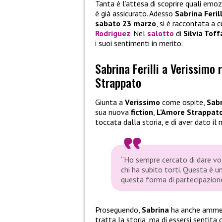
Tanta è l’attesa di scoprire quali emozi
è già assicurato. Adesso
Sabrina Ferill
sabato 23 marzo
, si è raccontata a 
Rodriguez
. Nel
salotto
di
Silvia Tof
i suoi sentimenti in merito.
Sabrina Ferilli a Verissimo
Strappato
Giunta a
Verissimo
come ospite,
Sabr
sua nuova
fiction
,
L’Amore Strappat
toccata dalla storia, e di aver dato il 
“Ho sempre cercato di dare vo
chi ha subito torti. Questa è u
questa forma di partecipazione
Proseguendo,
Sabrina
ha anche ammess
tratta la storia, ma di essersi sentita 