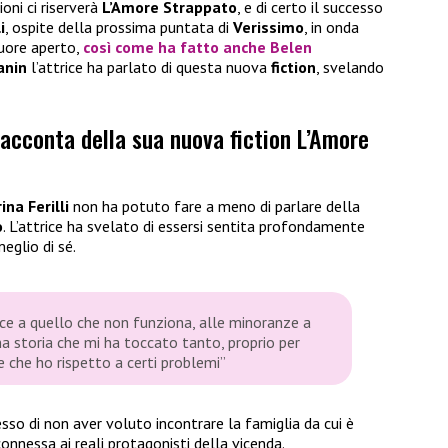
oni ci riserverà
L’Amore Strappato
, e di certo il successo
i
, ospite della prossima puntata di
Verissimo
, in onda
cuore aperto,
così come ha fatto anche
Belen
fanin
l’attrice ha parlato di questa nuova
fiction
, svelando
 racconta della sua nuova fiction L’Amore
ina Ferilli
non ha potuto fare a meno di parlare della
o
. L’attrice ha svelato di essersi sentita profondamente
meglio di sé.
ce a quello che non funziona, alle minoranze a
na storia che mi ha toccato tanto, proprio per
 che ho rispetto a certi problemi”
o di non aver voluto incontrare la famiglia da cui è
connessa ai reali protagonisti della vicenda.