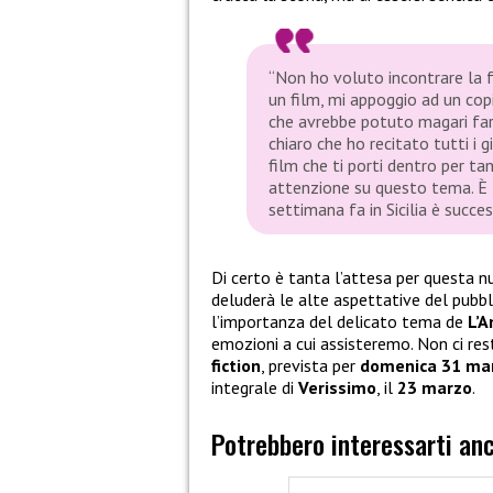
“Non ho voluto incontrare la f
un film, mi appoggio ad un cop
che avrebbe potuto magari far 
chiaro che ho recitato tutti i 
film che ti porti dentro per t
attenzione su questo tema. È 
settimana fa in Sicilia è succe
Di certo è tanta l’attesa per questa 
deluderà le alte aspettative del pubbl
l’importanza del delicato tema de
L’
emozioni a cui assisteremo. Non ci res
fiction
, prevista per
domenica 31 ma
integrale di
Verissimo
, il
23 marzo
.
Potrebbero interessarti an