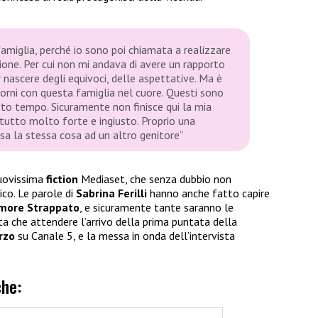
amiglia, perché io sono poi chiamata a realizzare
ione. Per cui non mi andava di avere un rapporto
nascere degli equivoci, delle aspettative. Ma è
giorni con questa famiglia nel cuore. Questi sono
anto tempo. Sicuramente non finisce qui la mia
tutto molto forte e ingiusto. Proprio una
ssa la stessa cosa ad un altro genitore”
nuovissima
fiction
Mediaset, che senza dubbio non
ico. Le parole di
Sabrina Ferilli
hanno anche fatto capire
Amore Strappato
, e sicuramente tante saranno le
ta che attendere l’arrivo della prima puntata della
rzo
su Canale 5, e la messa in onda dell’intervista
che: