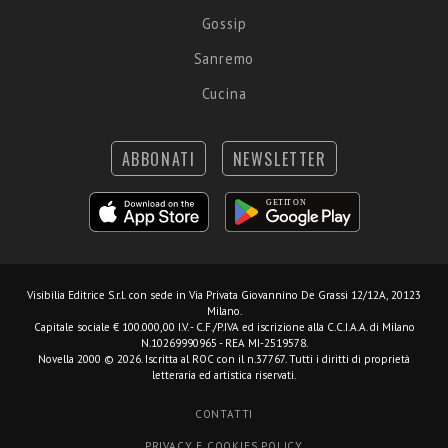
Gossip
Sanremo
Cucina
ABBONATI
NEWSLETTER
Visibilia Editrice S.r.l.
con sede in Via Privata Giovannino De Grassi 12/12A, 20123
Milano.
Capitale sociale € 100.000,00 I.V. - C.F./P.IVA ed iscrizione alla C.C.I.A.A. di Milano
N.10269990965 - REA MI-2519578.
Novella 2000 © 2026. Iscritta al ROC con il n.37767. Tutti i diritti di proprietà
letteraria ed artistica riservati.
CONTATTI
PRIVACY E COOKIES POLICY