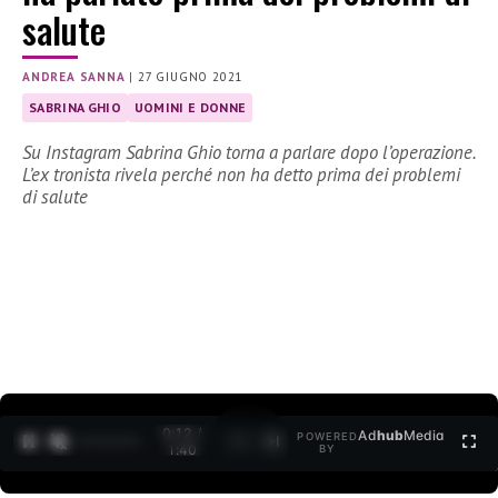
salute
ANDREA SANNA
|
27 GIUGNO 2021
SABRINA GHIO
UOMINI E DONNE
Su Instagram Sabrina Ghio torna a parlare dopo l’operazione.
L’ex tronista rivela perché non ha detto prima dei problemi
di salute
0:12 /
Ad
hub
Media
POWERED
1
/
2
1:40
BY