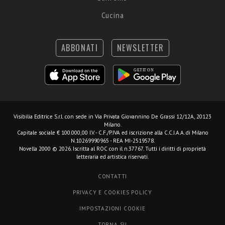
Cucina
ABBONATI
NEWSLETTER
Visibilia Editrice S.r.l.
con sede in Via Privata Giovannino De Grassi 12/12A, 20123
Milano.
Capitale sociale € 100.000,00 I.V. - C.F./P.IVA ed iscrizione alla C.C.I.A.A. di Milano
N.10269990965 - REA MI-2519578.
Novella 2000 © 2026. Iscritta al ROC con il n.37767. Tutti i diritti di proprietà
letteraria ed artistica riservati.
CONTATTI
PRIVACY E COOKIES POLICY
IMPOSTAZIONI COOKIE
TORNA SU