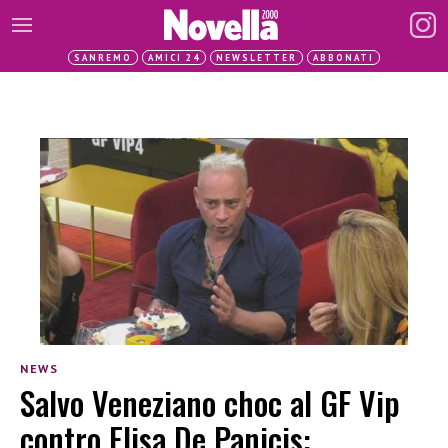
SANREMO
AMICI 24
NEWSLETTER
ABBONATI
NEWS
Salvo Veneziano choc al GF Vip
contro Elisa De Panicis: