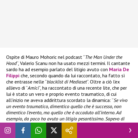
Ospite di Mauro Mohoric nel podcast “
The Man Under the
Hood
“, Valerio Scanu non ha usato mezzi termini. Il cantante
sardo ha ad esempio parlato del litigio avuto con
Maria De
Filippi
che, secondo quando da lui raccontato, ha fatto sì
che entrasse nelle “
blacklist di Mediaset
“. Oltre a ciò l’ex
allievo di “
Amici
“, ha raccontato di una recente lite, che per
lui è stato un vero e proprio evento traumatico, di cui
all’inizio ne aveva addirittura scordato la dinamica: “
Se vivo
un evento traumatico, dimentico quello che è successo, non
dimentico l’evento, ma quello che è accaduto all’interno. Ad
esempio, da poco ho avuto un litigio pesantissimo. Sapevo di
aver litigato con questa grandissima… maleducata e ricordo
anche che
mi ha maltrattato in maniera traumatica.
Perché io
mi sono ritrovato senza parole, non mi aspettavo questa cosa