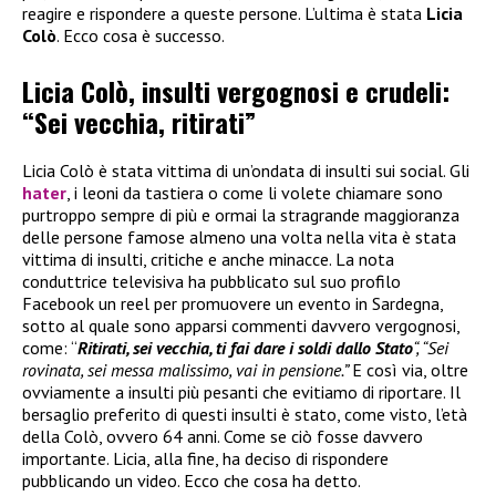
reagire e rispondere a queste persone. L’ultima è stata
Licia
Colò
. Ecco cosa è successo.
Licia Colò, insulti vergognosi e crudeli:
“Sei vecchia, ritirati”
Licia Colò è stata vittima di un’ondata di insulti sui social. Gli
hater
, i leoni da tastiera o come li volete chiamare sono
purtroppo sempre di più e ormai la stragrande maggioranza
delle persone famose almeno una volta nella vita è stata
vittima di insulti, critiche e anche minacce. La nota
conduttrice televisiva ha pubblicato sul suo profilo
Facebook un reel per promuovere un evento in Sardegna,
sotto al quale sono apparsi commenti davvero vergognosi,
come: “
Ritirati, sei vecchia, ti fai dare i soldi dallo Stato
“, “Sei
rovinata, sei messa malissimo, vai in pensione.”
E così via, oltre
ovviamente a insulti più pesanti che evitiamo di riportare. Il
bersaglio preferito di questi insulti è stato, come visto, l’età
della Colò, ovvero 64 anni. Come se ciò fosse davvero
importante. Licia, alla fine, ha deciso di rispondere
pubblicando un video. Ecco che cosa ha detto.