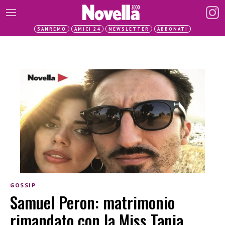
SANREMO
AMICI 24
NEWSLETTER
ABBONATI
GOSSIP
Samuel Peron: matrimonio
rimandato con la Miss Tania