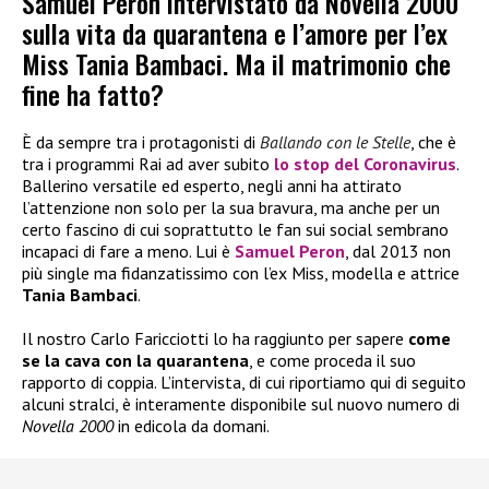
Samuel Peron intervistato da Novella 2000
sulla vita da quarantena e l’amore per l’ex
Miss Tania Bambaci. Ma il matrimonio che
fine ha fatto?
È da sempre tra i protagonisti di
Ballando con le Stelle
, che è
tra i programmi Rai ad aver subito
lo stop del Coronavirus
.
Ballerino versatile ed esperto, negli anni ha attirato
l’attenzione non solo per la sua bravura, ma anche per un
certo fascino di cui soprattutto le fan sui social sembrano
incapaci di fare a meno. Lui è
Samuel Peron
, dal 2013 non
più single ma fidanzatissimo con l’ex Miss, modella e attrice
Tania Bambaci
.
Il nostro Carlo Faricciotti lo ha raggiunto per sapere
come
se la cava con la quarantena
, e come proceda il suo
rapporto di coppia. L’intervista, di cui riportiamo qui di seguito
alcuni stralci, è interamente disponibile sul nuovo numero di
Novella 2000
in edicola da domani.