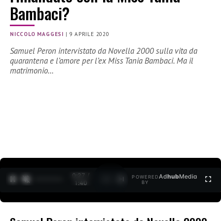
Bambaci?
NICCOLO MAGGESI
|
9 APRILE 2020
Samuel Peron intervistato da Novella 2000 sulla vita da
quarantena e l’amore per l’ex Miss Tania Bambaci. Ma il
matrimonio…
0:28 /
Ad
hub
Media
POWERED
1
/
2
1:40
BY