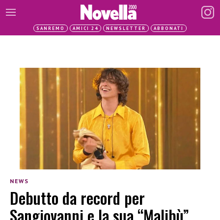
SANREMO
AMICI 24
NEWSLETTER
ABBONATI
NEWS
Debutto da record per
Sangiovanni e la sua “Malibù”