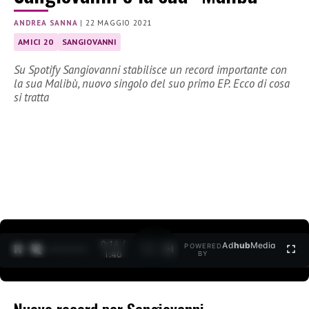
ANDREA SANNA
|
22 MAGGIO 2021
AMICI 20
SANGIOVANNI
Su Spotify Sangiovanni stabilisce un record importante con
la sua Malibù, nuovo singolo del suo primo EP. Ecco di cosa
si tratta
0:15 /
Ad
hub
Media
POWERED
1
/
2
1:40
BY