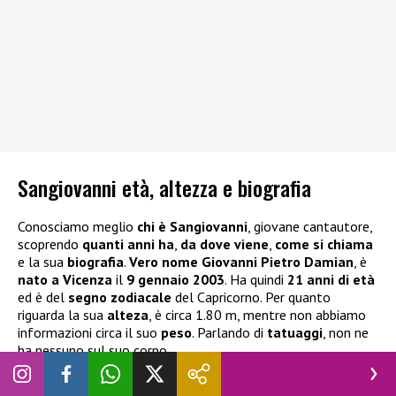
Sangiovanni età, altezza e biografia
Conosciamo meglio
chi è Sangiovanni
, giovane cantautore,
scoprendo
quanti anni ha
,
da dove viene
,
come si chiama
e la sua
biografia
.
Vero nome Giovanni Pietro Damian
, è
nato a Vicenza
il
9 gennaio 2003
. Ha quindi
21 anni di età
ed è del
segno zodiacale
del Capricorno. Per quanto
riguarda la sua
alteza
, è circa 1.80 m, mentre non abbiamo
informazioni circa il suo
peso
. Parlando di
tatuaggi
, non ne
ha nessuno sul suo corpo.