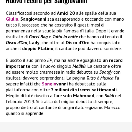
Nuovo record per Sangiovanni
Classificatosi secondo ad
Amici 20
alle spalle della sua
Giulia
,
Sangiovanni
sta assaporando e toccando con mano
tutto il successo che ha costruito il questi mesi di
permanenza nella scuola più famosa d’Italia. Dopo il grande
risultato di
Gucci Bag
e
Tutta la notte
che hanno ottenuto il
Disco d’Oro
,
Lady
, che oltre al
Disco d’Oro
ha conquistato
anche il
doppio Platino
, il cantante può davvero sorridere.
È uscito il suo primo
EP
, ma ha anche eguagliato
un record
importante
con il nuovo singolo
Malibù
. La canzone oltre
ad essere molto trasmessa in radio debutta su
Spotify
con
risultati davvero sorprendenti. La pagina
Tutto è Musica
fa
sapere infatti che
Sangio
vanni
ha debuttato sulla
piattaforma con oltre
7 milioni di strems settimanali.
Meglio di lui è riuscito a fare solo
Mahmood
, con
Soldi
nel
febbraio 2019. Si tratta del miglior debutto di sempre,
proprio dietro al cantante di origini italo-egiziane. Ma ecco
quanto si apprende: