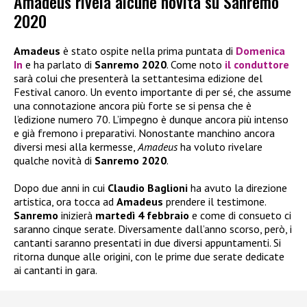
Amadeus rivela alcune novità su Sanremo
2020
Amadeus
è stato ospite nella prima puntata di
Domenica
In
e ha parlato di
Sanremo 2020
. Come noto
il conduttore
sarà colui che presenterà la settantesima edizione del
Festival canoro. Un evento importante di per sé, che assume
una connotazione ancora più forte se si pensa che è
l’edizione numero 70. L’impegno è dunque ancora più intenso
e già fremono i preparativi. Nonostante manchino ancora
diversi mesi alla kermesse,
Amadeus
ha voluto rivelare
qualche novità di
Sanremo 2020
.
Dopo due anni in cui
Claudio Baglioni
ha avuto la direzione
artistica, ora tocca ad
Amadeus
prendere il testimone.
Sanremo
inizierà
martedì 4 febbraio
e come di consueto ci
saranno cinque serate. Diversamente dall’anno scorso, però, i
cantanti saranno presentati in due diversi appuntamenti. Si
ritorna dunque alle origini, con le prime due serate dedicate
ai cantanti in gara.