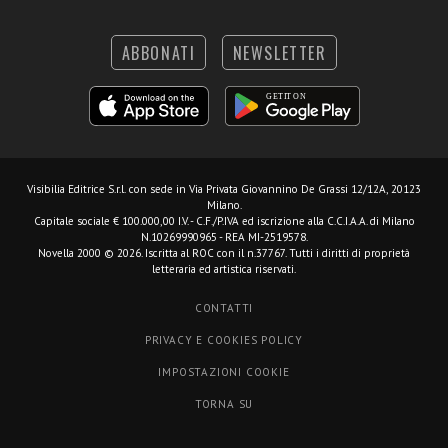
ABBONATI
NEWSLETTER
Visibilia Editrice S.r.l.
con sede in Via Privata Giovannino De Grassi 12/12A, 20123
Milano.
Capitale sociale € 100.000,00 I.V. - C.F./P.IVA ed iscrizione alla C.C.I.A.A. di Milano
N.10269990965 - REA MI-2519578.
Novella 2000 © 2026. Iscritta al ROC con il n.37767. Tutti i diritti di proprietà
letteraria ed artistica riservati.
CONTATTI
PRIVACY E COOKIES POLICY
IMPOSTAZIONI COOKIE
TORNA SU