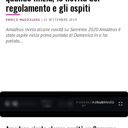
regolamento e gli ospiti
ENRICO MADDALENA
|
15 SETTEMBRE 2019
Amadeus rivela alcune novità su Sanremo 2020 Amadeus è
stato ospite nella prima puntata di Domenica In e ha
parlato…
0:11 /
Ad
hub
Media
POWERED
1
/
2
1:40
BY