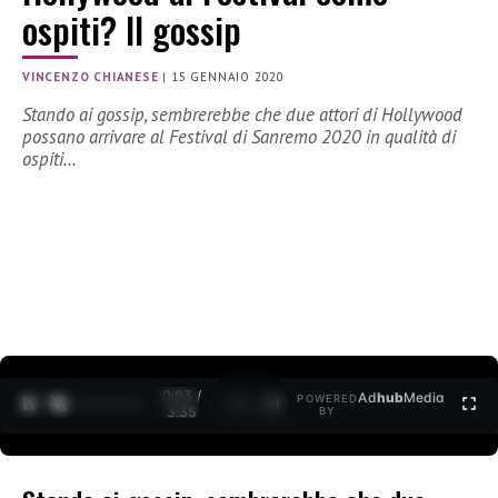
ospiti? Il gossip
VINCENZO CHIANESE
|
15 GENNAIO 2020
Stando ai gossip, sembrerebbe che due attori di Hollywood
possano arrivare al Festival di Sanremo 2020 in qualità di
ospiti…
0:04 /
Ad
hub
Media
POWERED
1
/
2
3:35
BY