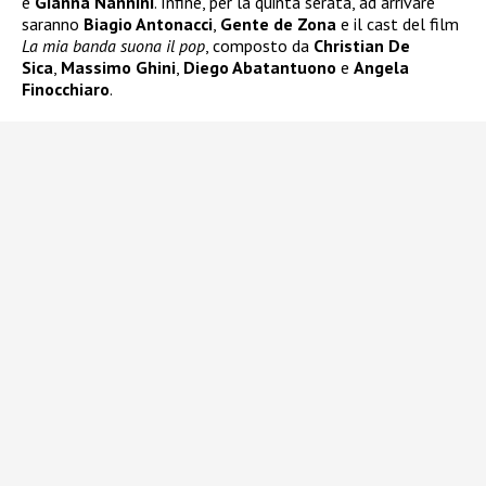
e
Gianna Nannini
. Infine, per la quinta serata, ad arrivare
saranno
Biagio Antonacci
,
Gente de Zona
e il cast del film
La mia banda suona il pop
, composto da
Christian De
Sica
,
Massimo Ghini
,
Diego Abatantuono
e
Angela
Finocchiaro
.