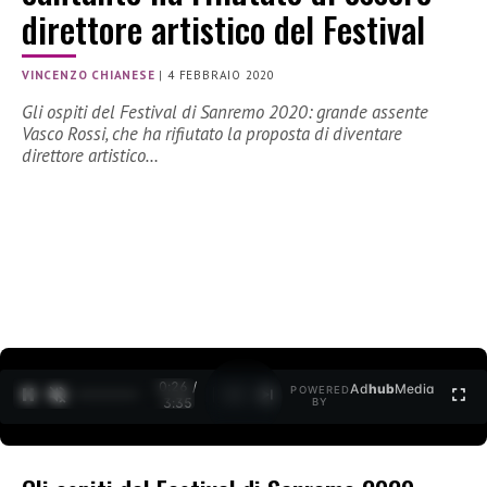
direttore artistico del Festival
VINCENZO CHIANESE
|
4 FEBBRAIO 2020
Gli ospiti del Festival di Sanremo 2020: grande assente
Vasco Rossi, che ha rifiutato la proposta di diventare
direttore artistico…
0:26 /
Ad
hub
Media
POWERED
1
/
2
3:35
BY