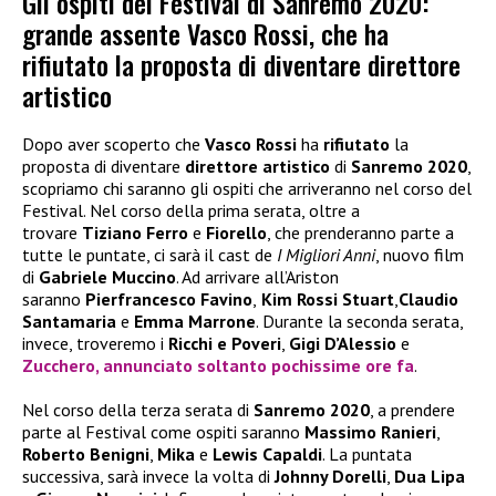
Gli ospiti del Festival di Sanremo 2020:
grande assente Vasco Rossi, che ha
rifiutato la proposta di diventare direttore
artistico
Dopo aver scoperto che
Vasco Rossi
ha
rifiutato
la
proposta di diventare
direttore artistico
di
Sanremo 2020
,
scopriamo chi saranno gli ospiti che arriveranno nel corso del
Festival. Nel corso della prima serata, oltre a
trovare
Tiziano Ferro
e
Fiorello
, che prenderanno parte a
tutte le puntate, ci sarà il cast de
I Migliori Anni
, nuovo film
di
Gabriele Muccino
. Ad arrivare all’Ariston
saranno
Pierfrancesco Favino
,
Kim Rossi Stuart
,
Claudio
Santamaria
e
Emma Marrone
. Durante la seconda serata,
invece, troveremo i
Ricchi e Poveri
,
Gigi D’Alessio
e
Zucchero
, annunciato soltanto pochissime ore fa
.
Nel corso della terza serata di
Sanremo 2020
, a prendere
parte al Festival come ospiti saranno
Massimo Ranieri
,
Roberto Benigni
,
Mika
e
Lewis Capaldi
. La puntata
successiva, sarà invece la volta di
Johnny Dorelli
,
Dua Lipa