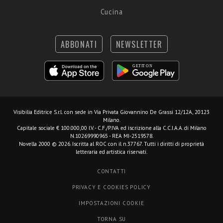
Cucina
ABBONATI
NEWSLETTER
Visibilia Editrice S.r.l.
con sede in Via Privata Giovannino De Grassi 12/12A, 20123
Milano.
Capitale sociale € 100.000,00 I.V. - C.F./P.IVA ed iscrizione alla C.C.I.A.A. di Milano
N.10269990965 - REA MI-2519578.
Novella 2000 © 2026. Iscritta al ROC con il n.37767. Tutti i diritti di proprietà
letteraria ed artistica riservati.
CONTATTI
PRIVACY E COOKIES POLICY
IMPOSTAZIONI COOKIE
TORNA SU