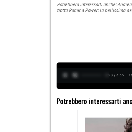
Potrebbero interessarti anche: Andre
tratta Romina Power: la bellissima d
0:29 / 3:35
1
Potrebbero interessarti an