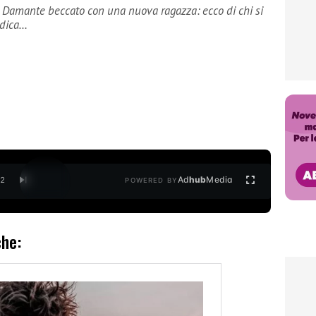
a Damante beccato con una nuova ragazza: ecco di chi si
edica…
Ad
hub
Media
/
2
POWERED BY
che: