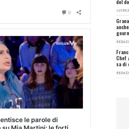
del d
LUCREZ
Grana
anche
gour
REDAZI
Franc
Chef 
sa di
REDAZI