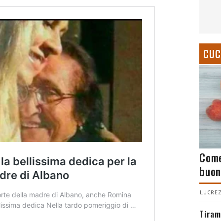
CUC
Come
buon
LUCREZ
Tiram