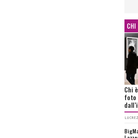
CHI
Chi 
foto
dall
LUCREZ
BigMa
Lazze