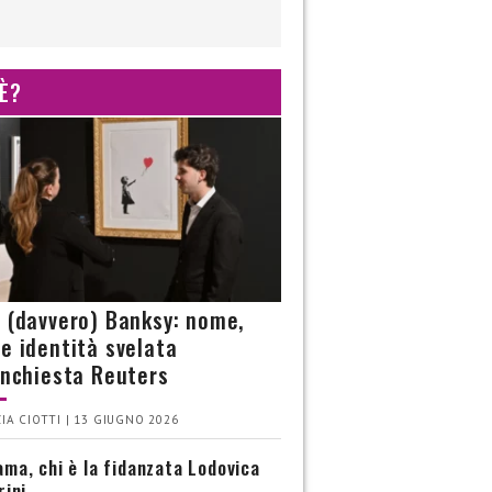
 È?
è (davvero) Banksy: nome,
 e identità svelata
’inchiesta Reuters
IA CIOTTI | 13 GIUGNO 2026
ma, chi è la fidanzata Lodovica
rini