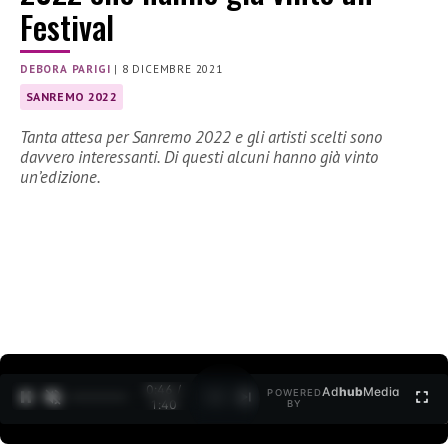
Festival
DEBORA PARIGI
|
8 DICEMBRE 2021
SANREMO 2022
Tanta attesa per Sanremo 2022 e gli artisti scelti sono
davvero interessanti. Di questi alcuni hanno già vinto
un’edizione.
0:47 /
Ad
hub
Media
POWERED
1
/
2
1:40
BY