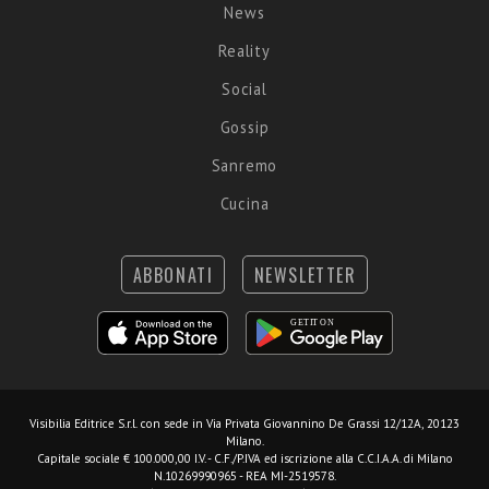
News
Reality
Social
Gossip
Sanremo
Cucina
ABBONATI
NEWSLETTER
Visibilia Editrice S.r.l.
con sede in Via Privata Giovannino De Grassi 12/12A, 20123
Milano.
Capitale sociale € 100.000,00 I.V. - C.F./P.IVA ed iscrizione alla C.C.I.A.A. di Milano
N.10269990965 - REA MI-2519578.