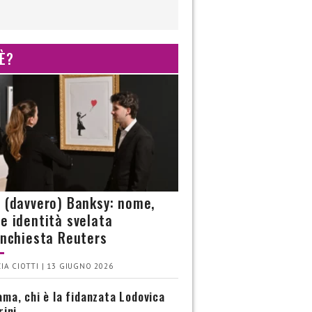
 È?
è (davvero) Banksy: nome,
 e identità svelata
’inchiesta Reuters
IA CIOTTI | 13 GIUGNO 2026
ma, chi è la fidanzata Lodovica
rini