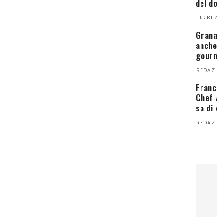
del d
LUCREZ
Grana
anche
gour
REDAZI
Franc
Chef 
sa di
REDAZI