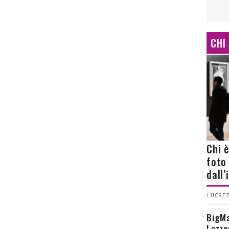
CHI
Chi 
foto
dall
LUCREZ
BigMa
Lazze