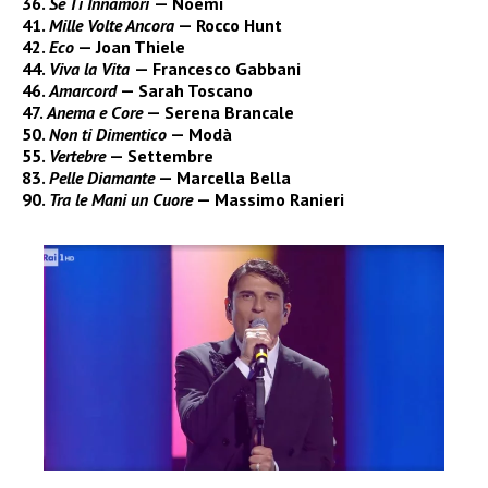
36.
Se Ti Innamori
— Noemi
41.
Mille Volte Ancora
— Rocco Hunt
42.
Eco
— Joan Thiele
44.
Viva la Vita
— Francesco Gabbani
46.
Amarcord
— Sarah Toscano
47.
Anema e Core
— Serena Brancale
50.
Non ti Dimentico
— Modà
55.
Vertebre
— Settembre
83.
Pelle Diamante
— Marcella Bella
90.
Tra le Mani un Cuore
— Massimo Ranieri