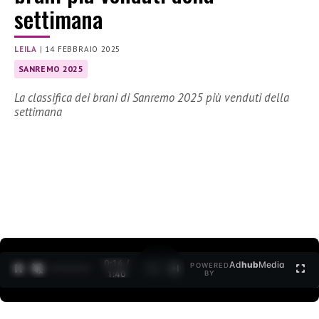
settimana
LEILA
|
14 FEBBRAIO 2025
SANREMO 2025
La classifica dei brani di Sanremo 2025 più venduti della
settimana
0:15 /
Ad
hub
Media
POWERED
1
/
2
1:40
BY