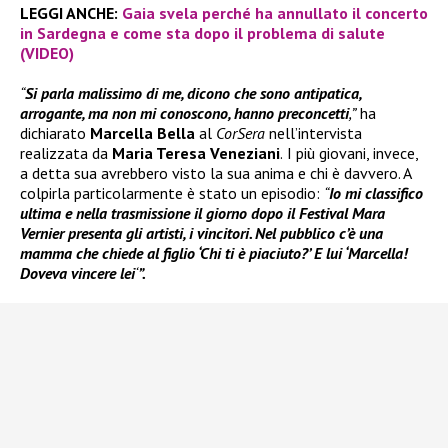
LEGGI ANCHE:
Gaia svela perché ha annullato il concerto
in Sardegna e come sta dopo il problema di salute
(VIDEO)
“
Si parla malissimo di me, dicono che sono antipatica,
arrogante, ma non mi conoscono, hanno preconcetti
,”
ha
dichiarato
Marcella Bella
al
CorSera
nell’intervista
realizzata da
Maria Teresa Veneziani
.
I più giovani, invece,
a detta sua avrebbero visto la sua anima e chi è davvero. A
colpirla particolarmente è stato un episodio:
“
Io mi classifico
ultima e nella trasmissione il giorno dopo il Festival Mara
Vernier presenta gli artisti, i vincitori. Nel pubblico c’è una
mamma che chiede al figlio ‘Chi ti è piaciuto?’ E lui ‘Marcella!
Doveva vincere lei
‘
”.