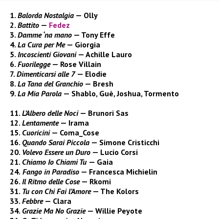
1.
Balorda Nostalgia
— Olly
2.
Battito
—
Fedez
3.
Damme ‘na mano
— Tony Effe
4.
La Cura per Me
— Giorgia
5.
Incoscienti Giovani
— Achille Lauro
6.
Fuorilegge
— Rose Villain
7.
Dimenticarsi alle 7
— Elodie
8.
La Tana del Granchio
— Bresh
9.
La Mia Parola
— Shablo, Guè, Joshua, Tormento
11.
L’Albero delle Noci
— Brunori Sas
12.
Lentamente
— Irama
15.
Cuoricini
— Coma_Cose
16.
Quando Sarai Piccola
— Simone Cristicchi
20.
Volevo Essere un Duro
— Lucio Corsi
21.
Chiamo Io Chiami Tu
— Gaia
24.
Fango in Paradiso
— Francesca Michielin
26.
Il Ritmo delle Cose
— Rkomi
31.
Tu con Chi Fai l’Amore
— The Kolors
33.
Febbre
— Clara
34.
Grazie Ma No Grazie
— Willie Peyote