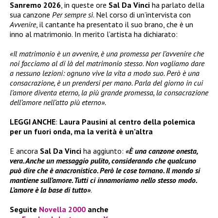
Sanremo 2026
, in queste ore
Sal Da Vinci
ha parlato della
sua canzone
Per sempre sì
. Nel corso di un’intervista con
Avvenire
, il cantante ha presentato il suo brano, che è un
inno al matrimonio. In merito l’artista ha dichiarato:
«Il matrimonio è un avvenire, è una promessa per l’avvenire che
noi facciamo al di là del matrimonio stesso. Non vogliamo dare
a nessuno lezioni: ognuno vive la vita a modo suo. Però è una
consacrazione, è un prendersi per mano. Parla del giorno in cui
l’amore diventa eterno, la più grande promessa, la consacrazione
dell’amore nell’atto più eterno».
LEGGI ANCHE
:
Laura Pausini al centro della polemica
per un fuori onda, ma la verità è un’altra
E ancora
Sal Da Vinci
ha aggiunto:
«È una canzone onesta,
vera. Anche un messaggio pulito, considerando che qualcuno
può dire che è anacronistico. Però le cose tornano. Il mondo si
mantiene sull’amore. Tutti ci innamoriamo nello stesso modo.
L’amore è la base di tutto»
.
Seguite
Novella 2000
anche