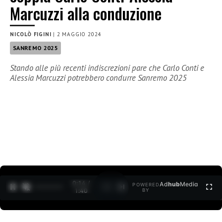
Marcuzzi alla conduzione
NICOLÒ FIGINI
|
2 MAGGIO 2024
SANREMO 2025
Stando alle più recenti indiscrezioni pare che Carlo Conti e
Alessia Marcuzzi potrebbero condurre Sanremo 2025
0:15 /
Ad
hub
Media
POWERED
1
/
2
1:40
BY