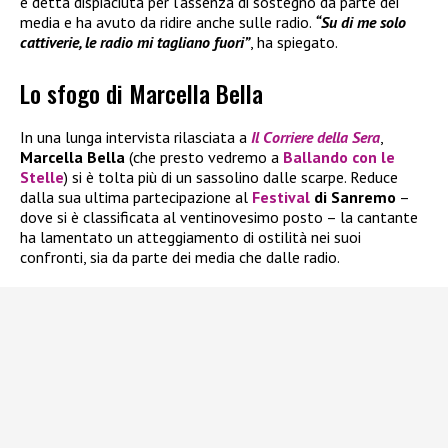
è detta dispiaciuta per l’assenza di sostegno da parte dei
media e ha avuto da ridire anche sulle radio.
“Su di me solo
cattiverie, le radio mi tagliano fuori”
, ha spiegato.
Lo sfogo di Marcella Bella
In una lunga intervista rilasciata a
Il
Corriere della Sera
,
Marcella Bella
(che presto vedremo a
Ballando con le
Stelle
) si è tolta più di un sassolino dalle scarpe. Reduce
dalla sua ultima partecipazione al
Festival
di Sanremo
–
dove si è classificata al ventinovesimo posto – la cantante
ha lamentato un atteggiamento di ostilità nei suoi
confronti, sia da parte dei media che dalle radio.