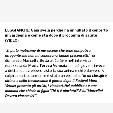
LEGGI ANCHE:
Gaia svela perché ha annullato il concerto
in Sardegna e come sta dopo il problema di salute
(VIDEO)
“
Si parla malissimo di me, dicono che sono antipatica,
arrogante, ma non mi conoscono, hanno preconcetti
,”
ha
dichiarato
Marcella Bella
al
CorSera
nell’intervista
realizzata da
Maria Teresa Veneziani
.
I più giovani, invece,
a detta sua avrebbero visto la sua anima e chi è davvero. A
colpirla particolarmente è stato un episodio:
“
Io mi classifico
ultima e nella trasmissione il giorno dopo il Festival Mara
Vernier presenta gli artisti, i vincitori. Nel pubblico c’è una
mamma che chiede al figlio ‘Chi ti è piaciuto?’ E lui ‘Marcella!
Doveva vincere lei
‘
”.