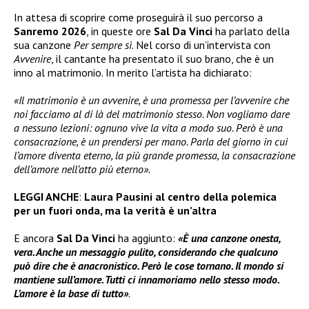
In attesa di scoprire come proseguirà il suo percorso a
Sanremo 2026
, in queste ore
Sal Da Vinci
ha parlato della
sua canzone
Per sempre sì
. Nel corso di un’intervista con
Avvenire
, il cantante ha presentato il suo brano, che è un
inno al matrimonio. In merito l’artista ha dichiarato:
«Il matrimonio è un avvenire, è una promessa per l’avvenire che
noi facciamo al di là del matrimonio stesso. Non vogliamo dare
a nessuno lezioni: ognuno vive la vita a modo suo. Però è una
consacrazione, è un prendersi per mano. Parla del giorno in cui
l’amore diventa eterno, la più grande promessa, la consacrazione
dell’amore nell’atto più eterno».
LEGGI ANCHE
:
Laura Pausini al centro della polemica
per un fuori onda, ma la verità è un’altra
E ancora
Sal Da Vinci
ha aggiunto:
«È una canzone onesta,
vera. Anche un messaggio pulito, considerando che qualcuno
può dire che è anacronistico. Però le cose tornano. Il mondo si
mantiene sull’amore. Tutti ci innamoriamo nello stesso modo.
L’amore è la base di tutto»
.