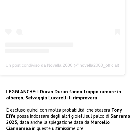
Un post condiviso da Novella 2000 (@novella2000_official)
LEGGI ANCHE:
I Duran Duran fanno troppo rumore in
albergo, Selvaggia Lucarelli li rimprovera
È escluso quindi con molta probabilità, che stasera
Tony
Effe
possa indossare degli altri gioielli sul palco di
Sanremo
2025,
data anche la spiegazione data da
Marcello
Ciannamea
in queste ultimissime ore.