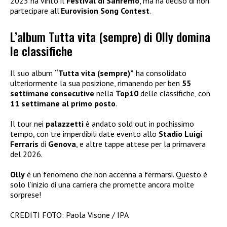
2025 ha vinto il
Festival di Sanremo
, ma ha deciso di non
partecipare all’
Eurovision Song Contest
.
L’album Tutta vita (sempre) di Olly domina
le classifiche
Il suo album
“Tutta vita (sempre)”
ha consolidato
ulteriormente la sua posizione, rimanendo per ben
55
settimane consecutive
nella
Top10
delle classifiche, con
11 settimane al primo posto
.
Il tour nei
palazzetti
è andato sold out in pochissimo
tempo, con tre imperdibili date evento allo
Stadio Luigi
Ferraris
di
Genova
, e altre tappe attese per la primavera
del 2026.
Olly
è un fenomeno che non accenna a fermarsi. Questo è
solo l’inizio di una carriera che promette ancora molte
sorprese!
CREDITI FOTO: Paola Visone / IPA