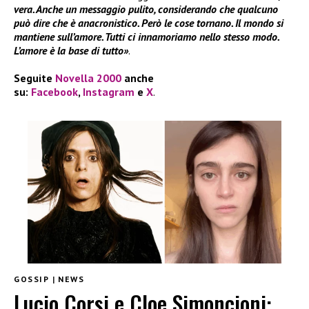
vera. Anche un messaggio pulito, considerando che qualcuno
può dire che è anacronistico. Però le cose tornano. Il mondo si
mantiene sull’amore. Tutti ci innamoriamo nello stesso modo.
L’amore è la base di tutto»
.
Seguite
Novella 2000
anche
su:
Facebook
,
Instagram
e
X
.
GOSSIP
|
NEWS
Lucio Corsi e Cloe Simoncioni: