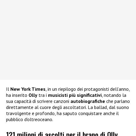
Il
New York Times
, in un riepilogo dei protagonisti dell’anno,
ha inserito
Olly
tra i
musicisti più significativi
, notando la
sua capacità di scrivere canzoni
autobiografiche
che parlano
direttamente al cuore degli ascoltatori. La ballad, dal suono
travolgente e profondo, ha saputo conquistare anche il
pubblico d’oltreoceano.
121 milioni di ascolti per il brano di Olly