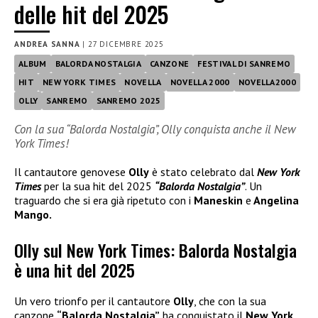
delle hit del 2025
ANDREA SANNA
|
27 DICEMBRE 2025
ALBUM
BALORDA NOSTALGIA
CANZONE
FESTIVAL DI SANREMO
HIT
NEW YORK TIMES
NOVELLA
NOVELLA 2000
NOVELLA2000
OLLY
SANREMO
SANREMO 2025
Con la sua “Balorda Nostalgia”, Olly conquista anche il New
York Times!
Il cantautore genovese
Olly
è stato celebrato dal
New York
Times
per la sua hit del 2025
“Balorda Nostalgia”
. Un
traguardo che si era già ripetuto con i
Maneskin
e
Angelina
Mango.
Olly sul New York Times: Balorda Nostalgia
è una hit del 2025
Un vero trionfo per il cantautore
Olly
, che con la sua
canzone
“Balorda Nostalgia”
ha conquistato il
New York