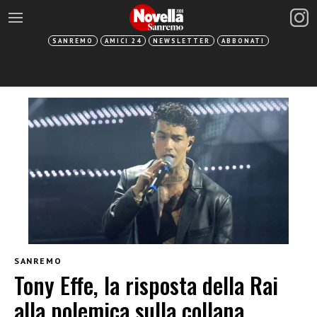
SANREMO
AMICI 24
NEWSLETTER
ABBONATI
SANREMO
Tony Effe, la risposta della Rai
alla polemica sulla collana