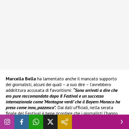
Marcella Bella
ha lamentato anche il mancato supporto
dei giornalisti, alcuni dei quali – a suo dire – l’avrebbero
addirittura accusata di favoritismi:
“Sono arrivati a dire che
ero pure raccomandata dopo 8 Festival e un successo
internazionale come ‘Montagne verdi’ che il Bayern Monaco ha
preso come inno, pazzesco”.
Dai dati ufficiali, nella serata
finale del Festival è bene ricordare che i giornalisti l’hanno
posizionata al 27º posto e il televoto al 28º.