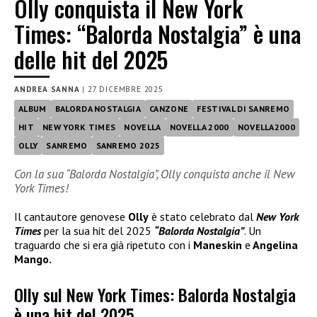
Olly conquista il New York
Times: “Balorda Nostalgia” è una
delle hit del 2025
ANDREA SANNA
|
27 DICEMBRE 2025
ALBUM
BALORDA NOSTALGIA
CANZONE
FESTIVAL DI SANREMO
HIT
NEW YORK TIMES
NOVELLA
NOVELLA 2000
NOVELLA2000
OLLY
SANREMO
SANREMO 2025
Con la sua “Balorda Nostalgia”, Olly conquista anche il New
York Times!
Il cantautore genovese
Olly
è stato celebrato dal
New York
Times
per la sua hit del 2025
“Balorda Nostalgia”
. Un
traguardo che si era già ripetuto con i
Maneskin
e
Angelina
Mango.
Olly sul New York Times: Balorda Nostalgia
è una hit del 2025