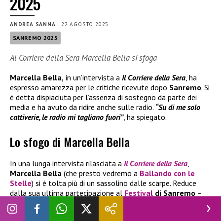
2025
ANDREA SANNA
|
22 AGOSTO 2025
SANREMO 2025
Al Corriere della Sera Marcella Bella si sfoga
Marcella Bella,
in un’intervista a
Il Corriere della Sera
, ha
espresso amarezza per le critiche ricevute dopo
Sanremo
. Si
è detta dispiaciuta per l’assenza di sostegno da parte dei
media e ha avuto da ridire anche sulle radio.
“Su di me solo
cattiverie, le radio mi tagliano fuori”
, ha spiegato.
Lo sfogo di Marcella Bella
In una lunga intervista rilasciata a
Il
Corriere della Sera
,
Marcella Bella
(che presto vedremo a
Ballando con le
Stelle
) si è tolta più di un sassolino dalle scarpe. Reduce
dalla sua ultima partecipazione al
Festival
di Sanremo
–
dove si è classificata al ventinovesimo posto – la cantante
ha lamentato un atteggiamento di ostilità nei suoi