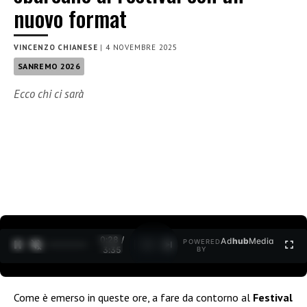
nuovo format
VINCENZO CHIANESE
|
4 NOVEMBRE 2025
SANREMO 2026
Ecco chi ci sarà
0:30 /
Ad
hub
Media
POWERED
1
/
2
3:35
BY
Come è emerso in queste ore, a fare da contorno al
Festival