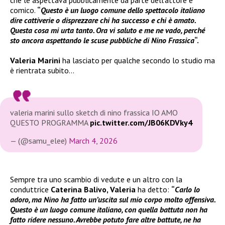
che le aspettava pubblicamente da parte dell’attore e
comico.
“
Questo è un luogo comune dello spettacolo italiano
dire cattiverie o disprezzare chi ha successo e chi è amato.
Questa cosa mi urta tanto. Ora vi saluto e me ne vado, perché
sto ancora aspettando le scuse pubbliche di Nino Frassica
“.
Valeria Marini
ha lasciato per qualche secondo lo studio ma
è rientrata subito…
valeria marini sullo sketch di nino frassica IO AMO
QUESTO PROGRAMMA
pic.twitter.com/JB06KDVky4
— (@samu_elee)
March 4, 2026
Sempre tra uno scambio di vedute e un altro con la
conduttrice
Caterina Balivo, Valeria
ha detto:
“
Carlo lo
adoro, ma Nino ha fatto un’uscita sul mio corpo molto offensiva.
Questo è un luogo comune italiano, con quella battuta non ha
fatto ridere nessuno. Avrebbe potuto fare altre battute, ne ha