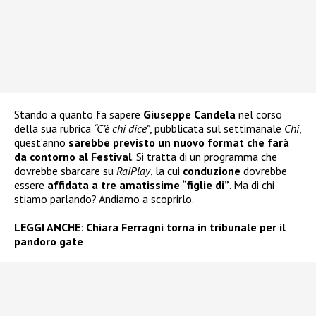
Stando a quanto fa sapere
Giuseppe Candela
nel corso
della sua rubrica
“C’è chi dice”
, pubblicata sul settimanale
Chi
,
quest’anno
sarebbe previsto un nuovo format che farà
da contorno al Festival
. Si tratta di un programma che
dovrebbe sbarcare su
RaiPlay
, la cui
conduzione
dovrebbe
essere
affidata a tre amatissime “figlie di”
. Ma di chi
stiamo parlando? Andiamo a scoprirlo.
LEGGI ANCHE
:
Chiara Ferragni torna in tribunale per il
pandoro gate