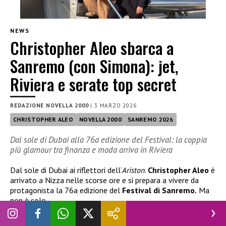
NEWS
Christopher Aleo sbarca a
Sanremo (con Simona): jet,
Riviera e serate top secret
REDAZIONE NOVELLA 2000
|
3 MARZO 2026
CHRISTOPHER ALEO
NOVELLA 2000
SANREMO 2026
Dal sole di Dubai alla 76a edizione del Festival: la coppia
più glamour tra finanza e moda arriva in Riviera
Dal sole di Dubai ai riflettori dell’
Ariston
.
Christopher Aleo
è
arrivato a Nizza nelle scorse ore e si prepara a vivere da
protagonista la 76a edizione del
Festival di Sanremo.
Ma
non è solo.
Al suo fianco, come sempre, la splendida
Simona Jakstaite,