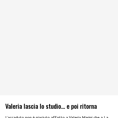
Valeria lascia lo studio… e poi ritorna
L’accaduto non è piaciuto affatto a Valeria Marini che a La