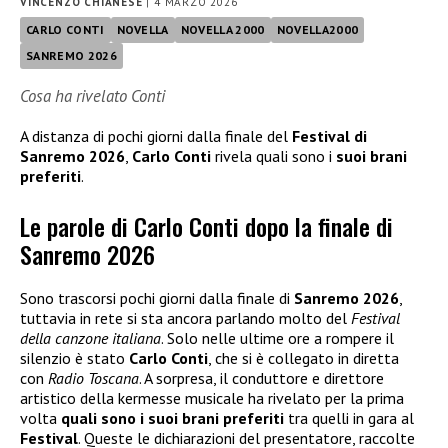
VINCENZO CHIANESE
|
4 MARZO 2026
CARLO CONTI
NOVELLA
NOVELLA 2000
NOVELLA2000
SANREMO 2026
Cosa ha rivelato Conti
A distanza di pochi giorni dalla finale del
Festival di
Sanremo 2026
,
Carlo Conti
rivela quali sono i
suoi brani
preferiti
.
Le parole di Carlo Conti dopo la finale di
Sanremo 2026
Sono trascorsi pochi giorni dalla finale di
Sanremo 2026
,
tuttavia in rete si sta ancora parlando molto del
Festival
della canzone italiana
. Solo nelle ultime ore a rompere il
silenzio è stato
Carlo Conti
, che si è collegato in diretta
con
Radio Toscana
. A sorpresa, il conduttore e direttore
artistico della kermesse musicale ha rivelato per la prima
volta
quali sono i suoi brani preferiti
tra quelli in gara al
Festival
. Queste le dichiarazioni del presentatore, raccolte