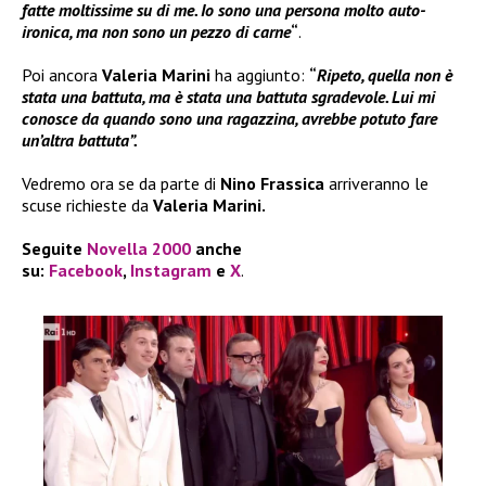
fatte moltissime su di me. Io sono una persona molto auto-
ironica, ma non sono un pezzo di carne
“
.
Poi ancora
Valeria Marini
ha aggiunto:
“
Ripeto, quella non è
stata una battuta, ma è stata una battuta sgradevole. Lui mi
conosce da quando sono una ragazzina, avrebbe potuto fare
un’altra battuta”.
Vedremo ora se da parte di
Nino Frassica
arriveranno le
scuse richieste da
Valeria Marini.
Seguite
Novella 2000
anche
su:
Facebook
,
Instagram
e
X
.