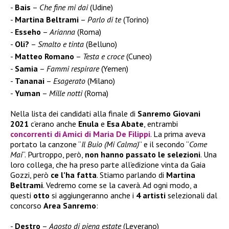
Bais
–
Che fine mi dai
(Udine)
Martina Beltrami
–
Parlo di te
(Torino)
Esseho
–
Arianna
(Roma)
Oli?
–
Smalto e tinta
(Belluno)
Matteo Romano
–
Testa e croce
(Cuneo)
Samia
–
Fammi respirare
(Yemen)
Tananai
–
Esagerato
(Milano)
Yuman
–
Mille notti
(Roma)
Nella lista dei candidati alla finale di
Sanremo Giovani
2021
c’erano anche
Enula
e
Esa Abate
, entrambi
concorrenti di Amici di Maria De Filippi
. La prima aveva
portato la canzone “
Il Buio (Mi Calma)
” e il secondo “
Come
Mai
“. Purtroppo, però,
non hanno passato le selezioni
. Una
loro collega, che ha preso parte all’edizione vinta da Gaia
Gozzi, però
ce l’ha fatta
. Stiamo parlando di
Martina
Beltrami
. Vedremo come se la caverà. Ad ogni modo, a
questi
otto
si aggiungeranno anche i
4 artisti
selezionali dal
concorso
Area Sanremo
:
Destro
–
Agosto di piena estate
(Leverano)