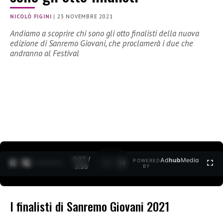
NICOLÒ FIGINI
|
23 NOVEMBRE 2021
Andiamo a scoprire chi sono gli otto finalisti della nuova
edizione di Sanremo Giovani, che proclamerà i due che
andranno al Festival
0:27 /
Ad
hub
Media
POWERED
1
/
2
3:35
BY
I finalisti di Sanremo Giovani 2021