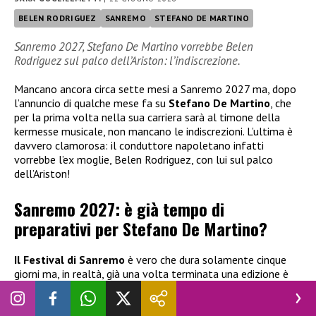
BELEN RODRIGUEZ
SANREMO
STEFANO DE MARTINO
Sanremo 2027, Stefano De Martino vorrebbe Belen
Rodriguez sul palco dell’Ariston: l’indiscrezione.
Mancano ancora circa sette mesi a Sanremo 2027 ma, dopo
l’annuncio di qualche mese fa su
Stefano De Martino
, che
per la prima volta nella sua carriera sarà al timone della
kermesse musicale, non mancano le indiscrezioni. L’ultima è
davvero clamorosa: il conduttore napoletano infatti
vorrebbe l’ex moglie, Belen Rodriguez, con lui sul palco
dell’Ariston!
Sanremo 2027: è già tempo di
preparativi per Stefano De Martino?
Il Festival di Sanremo
è vero che dura solamente cinque
giorni ma, in realtà, già una volta terminata una edizione è
subito tempo di pensare alla prossima, tra i Big da scegliere,
le Nuove Proposte, i co-conduttori, le co-conduttrici, il come