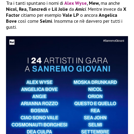
Tra i tanti spuntano i nomi di
Alex Wyse
, Mew,
ma anche
Nicol, Rea, Tancredi
e
Lil Jolie
da
Amici
. Mentre invece da
X
Factor
citiamo per esempio
Vale LP
o ancora
Angelica
Bove
così come
Selmi
. Insomma ce n’è davvero per tutti i
gusti.