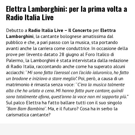
Elettra Lamborghini: per la prima volta a
Radio Italia Live
Debutto a
Radio Italia Live – Il Concerto
per
Elettra
Lamborghini
, la cantante bolognese amatissima dal
pubblico e che, a pari passo con la musica, sta portando
avanti anche la carriera come conduttrice. In occasione della
prove per l’evento datato 28 giugno al Foro Italico di
Palermo, la Lamborghini è stata intervistata dalla redazione
di Radio Italia, raccontando anche come ha superato alcuni
acciacchi: “
Mi sono fatta l’aerosol con l’acido ialuronico, ho fatto
un brodone e iniziavo a stare meglio”.
Poi, però, a causa di un
matrimonio è rimasta senza voce: “
C’era la musica talmente
alta che ho urlato a cena. Mi hanno fatto pure cantare, quindi
sono totalmente afona, quest’anno la voce non mi sopporta più.”
Sul palco Elettra ha fatto ballare tutti con il suo singolo
“Bam Bam Bambina
“. Ma, e il futuro? Cosa ha in serbo la
carismatica cantante?