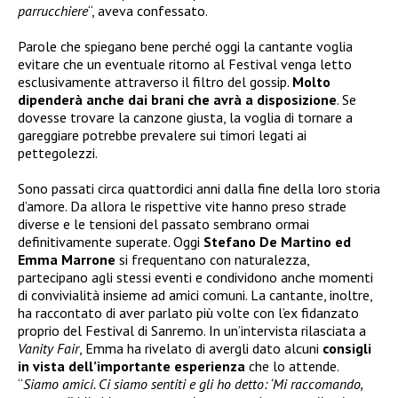
parrucchiere
“, aveva confessato.
Parole che spiegano bene perché oggi la cantante voglia
evitare che un eventuale ritorno al Festival venga letto
esclusivamente attraverso il filtro del gossip.
Molto
dipenderà anche dai brani che avrà a disposizione
. Se
dovesse trovare la canzone giusta, la voglia di tornare a
gareggiare potrebbe prevalere sui timori legati ai
pettegolezzi.
Sono passati circa quattordici anni dalla fine della loro storia
d’amore. Da allora le rispettive vite hanno preso strade
diverse e le tensioni del passato sembrano ormai
definitivamente superate. Oggi
Stefano De Martino ed
Emma Marrone
si frequentano con naturalezza,
partecipano agli stessi eventi e condividono anche momenti
di convivialità insieme ad amici comuni. La cantante, inoltre,
ha raccontato di aver parlato più volte con l’ex fidanzato
proprio del Festival di Sanremo. In un’intervista rilasciata a
Vanity Fair
, Emma ha rivelato di avergli dato alcuni
consigli
in vista dell’importante esperienza
che lo attende.
“
Siamo amici. Ci siamo sentiti e gli ho detto: ‘Mi raccomando,