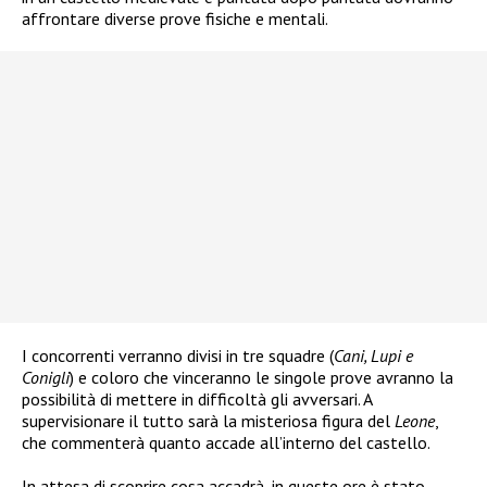
affrontare diverse prove fisiche e mentali.
I concorrenti verranno divisi in tre squadre (
Cani, Lupi e
Conigli
) e coloro che vinceranno le singole prove avranno la
possibilità di mettere in difficoltà gli avversari. A
supervisionare il tutto sarà la misteriosa figura del
Leone
,
che commenterà quanto accade all’interno del castello.
In attesa di scoprire cosa accadrà, in queste ore è stato