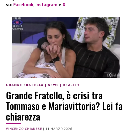
su:
Facebook
,
Instagram
e
X
.
GRANDE FRATELLO
|
NEWS
|
REALITY
Grande Fratello, è crisi tra
Tommaso e Mariavittoria? Lei fa
chiarezza
VINCENZO CHIANESE
|
11 MARZO 2026