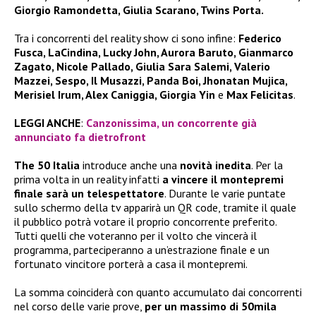
Giorgio Ramondetta, Giulia Scarano, Twins Porta.
Tra i concorrenti del reality show ci sono infine:
Federico
Fusca, LaCindina, Lucky John, Aurora Baruto, Gianmarco
Zagato, Nicole Pallado, Giulia Sara Salemi, Valerio
Mazzei, Sespo, Il Musazzi, Panda Boi, Jhonatan Mujica,
Merisiel Irum, Alex Caniggia, Giorgia Yin
e
Max Felicitas
.
LEGGI ANCHE
:
Canzonissima, un concorrente già
annunciato fa dietrofront
The 50 Italia
introduce anche una
novità inedita
. Per la
prima volta in un reality infatti
a vincere il montepremi
finale sarà un telespettatore
. Durante le varie puntate
sullo schermo della tv apparirà un QR code, tramite il quale
il pubblico potrà votare il proprio concorrente preferito.
Tutti quelli che voteranno per il volto che vincerà il
programma, parteciperanno a un’estrazione finale e un
fortunato vincitore porterà a casa il montepremi.
La somma coinciderà con quanto accumulato dai concorrenti
nel corso delle varie prove,
per un massimo di 50mila