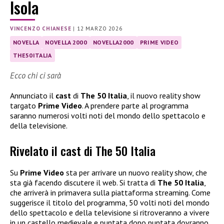
Isola
VINCENZO CHIANESE
|
12 MARZO 2026
NOVELLA
NOVELLA 2000
NOVELLA2000
PRIME VIDEO
THE50ITALIA
Ecco chi ci sarà
Annunciato il
cast
di
The 50 Italia
, il nuovo reality show
targato
Prime Video
. A prendere parte al programma
saranno numerosi volti noti del mondo dello spettacolo e
della televisione.
Rivelato il cast di The 50 Italia
Su
Prime Video
sta per arrivare un nuovo reality show, che
sta già facendo discutere il web. Si tratta di
The 50 Italia
,
che arriverà in primavera sulla piattaforma streaming. Come
suggerisce il titolo del programma, 50 volti noti del mondo
dello spettacolo e della televisione si ritroveranno a vivere
in un castello medievale e puntata dopo puntata dovranno