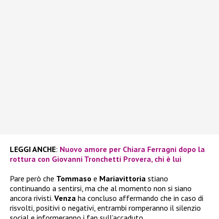
LEGGI ANCHE
:
Nuovo amore per Chiara Ferragni dopo la
rottura con Giovanni Tronchetti Provera, chi è lui
Pare però che
Tommaso
e
Mariavittoria
stiano
continuando a sentirsi, ma che al momento non si siano
ancora rivisti.
Venza
ha concluso affermando che in caso di
risvolti, positivi o negativi, entrambi romperanno il silenzio
social e informeranno i fan sull’accaduto.