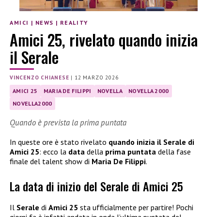
AMICI
|
NEWS
|
REALITY
Amici 25, rivelato quando inizia
il Serale
VINCENZO CHIANESE
|
12 MARZO 2026
AMICI 25
MARIA DE FILIPPI
NOVELLA
NOVELLA 2000
NOVELLA2000
Quando è prevista la prima puntata
In queste ore è stato rivelato
quando inizia il Serale di
Amici 25
: ecco la
data
della
prima puntata
della fase
finale del talent show di
Maria De Filippi
.
La data di inizio del Serale di Amici 25
Il
Serale
di
Amici 25
sta ufficialmente per partire! Pochi
giorni fa è infatti andata in onda l’ultima puntata del