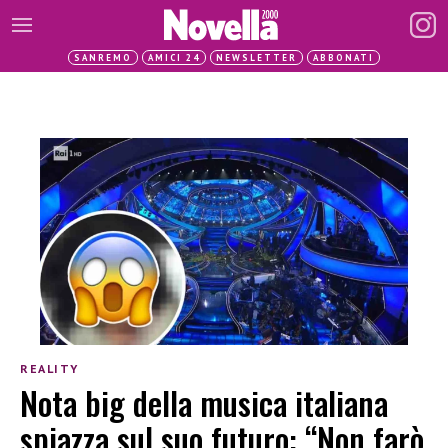
SANREMO
AMICI 24
NEWSLETTER
ABBONATI
REALITY
Nota big della musica italiana
spiazza sul suo futuro: “Non farò