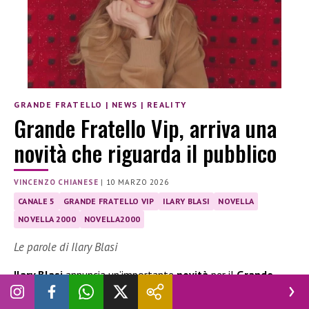
GRANDE FRATELLO
|
NEWS
|
REALITY
Grande Fratello Vip, arriva una
novità che riguarda il pubblico
VINCENZO CHIANESE
|
10 MARZO 2026
CANALE 5
GRANDE FRATELLO VIP
ILARY BLASI
NOVELLA
NOVELLA 2000
NOVELLA2000
Le parole di Ilary Blasi
Ilary Blasi
annuncia un’importante
novità
per il
Grande
Fratello Vip
, che riguarda il
coinvolgimento del pubblico
:
ecco di cosa si tratta e le parole della conduttrice.