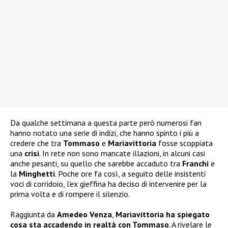
Da qualche settimana a questa parte però numerosi fan
hanno notato una serie di indizi, che hanno spinto i più a
credere che tra
Tommaso
e
Mariavittoria
fosse scoppiata
una
crisi
. In rete non sono mancate illazioni, in alcuni casi
anche pesanti, su quello che sarebbe accaduto tra
Franchi
e
la
Minghetti
. Poche ore fa così, a seguito delle insistenti
voci di corridoio, l’ex gieffina ha deciso di intervenire per la
prima volta e di rompere il silenzio.
Raggiunta da
Amedeo Venza
,
Mariavittoria ha spiegato
cosa sta accadendo in realtà con Tommaso
. A rivelare le