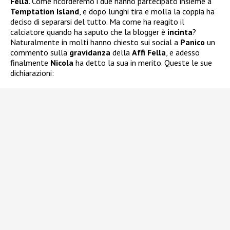
Fella
. Come ricorderemo i due hanno partecipato insieme a
Temptation Island
, e dopo lunghi tira e molla la coppia ha
deciso di separarsi del tutto. Ma come ha reagito il
calciatore quando ha saputo che la blogger è
incinta
?
Naturalmente in molti hanno chiesto sui social a
Panico
un
commento sulla
gravidanza
della
Affi Fella
, e adesso
finalmente
Nicola
ha detto la sua in merito. Queste le sue
dichiarazioni: