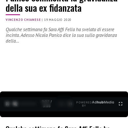
della sua ex fidanzata
VINCENZO CHIANESE
|
19 MAGGIO 2020
Qualche settimana fa Sara Affi Fella ha svelato di essere
incinta. Adesso Nicola Panico dice la sua sulla gravidanza
della…
0:27 /
Ad
hub
Media
POWERED
1
/
2
3:35
BY