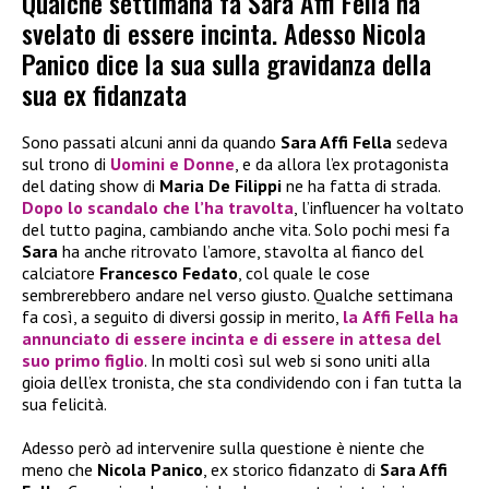
Qualche settimana fa Sara Affi Fella ha
svelato di essere incinta. Adesso Nicola
Panico dice la sua sulla gravidanza della
sua ex fidanzata
Sono passati alcuni anni da quando
Sara Affi Fella
sedeva
sul trono di
Uomini e Donne
, e da allora l’ex protagonista
del dating show di
Maria De Filippi
ne ha fatta di strada.
Dopo lo scandalo che l’ha travolta
, l’influencer ha voltato
del tutto pagina, cambiando anche vita. Solo pochi mesi fa
Sara
ha anche ritrovato l’amore, stavolta al fianco del
calciatore
Francesco Fedato
, col quale le cose
sembrerebbero andare nel verso giusto. Qualche settimana
fa così, a seguito di diversi gossip in merito,
la
Affi Fella
ha
annunciato di essere
incinta
e di essere in attesa del
suo primo figlio
. In molti così sul web si sono uniti alla
gioia dell’ex tronista, che sta condividendo con i fan tutta la
sua felicità.
Adesso però ad intervenire sulla questione è niente che
meno che
Nicola Panico
, ex storico fidanzato di
Sara Affi