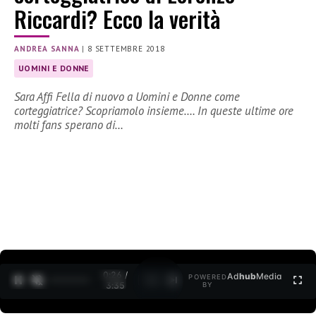
Riccardi? Ecco la verità
ANDREA SANNA
|
8 SETTEMBRE 2018
UOMINI E DONNE
Sara Affi Fella di nuovo a Uomini e Donne come
corteggiatrice? Scopriamolo insieme…. In queste ultime ore
molti fans sperano di…
0:26 /
Ad
hub
Media
POWERED
1
/
2
3:35
BY