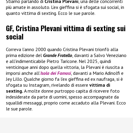
Stiamo parlando di
Cristina Plevani
, una delle concorrenti
più amate in assoluto. L’ex gieffina si è sfogata sui social, in
quanto vittima di sexting. Ecco le sue parole.
GF, Cristina Plevani vittima di sexting sui
social
Correva l’anno 2000 quando Cristina Plevani trionfò alla
prima edizione del
Grande Fratello
, davanti a Salvo Veneziano
e all’indimenticabile Pietro Taricone. Nel 2025, quindi
venticinque anni dopo quella vittoria, la Plevani è riuscita a
imporsi anche all’
Isola dei Famosi
, davanti a Mario Adinolfi e
Jey Lillo. Qualche giorno fa l’ex gieffina ed ex naufraga, si è
sfogata su Instagram, rivelando di essere
vittima di
sexting.
A molte donne purtroppo capita di ricevere foto
indesiderate da parte di uomini, spesso accompagnate da
squallidi messaggi, proprio come accaduto alla Plevani. Ecco
le sue parole.