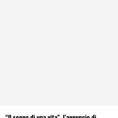
“Il sogno di una vita”, l’annuncio di