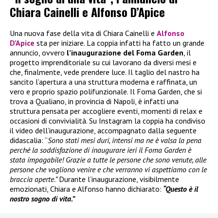
Chiara Cainelli e Alfonso D’Apice
Una nuova fase della vita di Chiara Cainelli e
Alfonso
D’Apice
sta per iniziare. La coppia infatti ha fatto un grande
annuncio, ovvero
l’inaugurazione del Foma Garden
, il
progetto imprenditoriale su cui lavorano da diversi mesi e
che, finalmente, vede prendere luce. Il taglio del nastro ha
sancito l’apertura a una struttura moderna e raffinata, un
vero e proprio spazio polifunzionale. Il Foma Garden, che si
trova a Qualiano, in provincia di Napoli, è infatti una
struttura pensata per accogliere eventi, momenti di relax e
occasioni di convivialità. Su Instagram la coppia ha condiviso
il video dell’inaugurazione, accompagnato dalla seguente
didascalia: “
Sono stati mesi duri, intensi ma ne è valsa la pena
perché la soddisfazione di inaugurare ieri il Foma Garden è
stata impagabile! Grazie a tutte le persone che sono venute, alle
persone che vogliono venire e che verranno vi aspettiamo con le
braccia aperte.”
Durante l’inaugurazione, visibilmente
emozionati, Chiara e Alfonso hanno dichiarato:
“Questo è il
nostro sogno di vita.”