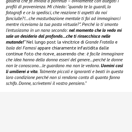
galleria che fa invidia a pornhub – ovviamente con allegati i
profili di provenienza. Mi chiedo: “quando te lo guardi, lo
fotografi e ce lo spedisci, che reazione ti aspetti da noi
fanciulle?!…che masturbazione mentale ti fai ad immaginarci
mentre riceviamo la tua posta virtuale?”. Perché io ti smonto
l’entusiasmo in un nano secondo:
nel momento che lo vedo mi
sale un desiderio dal profondo…che ti rinsecchisca nelle
mutande!
”
Nel lungo post la vincitrice di
Grande Fratello
e
Isola dei Famosi
appare chiaramente infastidita dalle
continue foto che riceve, asserendo che:
è facile immaginare
che idea hanno della donna esseri del genere…perché le donne
non le conoscono…le guardano ma non le vedono.
Uomini così
li umilierei a vita
. Talmente piccoli e ignoranti e beati in questa
loro condizione perché non si rendono conto di quanto fanno
schifo. Donne, scrivetemi il vostro pensiero.”