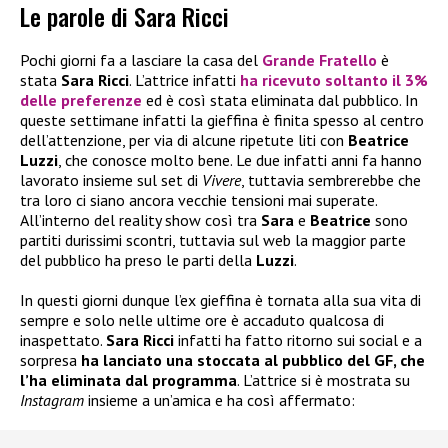
Le parole di Sara Ricci
Pochi giorni fa a lasciare la casa del
Grande Fratello
è
stata
Sara Ricci
. L’attrice infatti
ha ricevuto soltanto il 3%
delle preferenze
ed è così stata eliminata dal pubblico. In
queste settimane infatti la gieffina è finita spesso al centro
dell’attenzione, per via di alcune ripetute liti con
Beatrice
Luzzi
, che conosce molto bene. Le due infatti anni fa hanno
lavorato insieme sul set di
Vivere
, tuttavia sembrerebbe che
tra loro ci siano ancora vecchie tensioni mai superate.
All’interno del reality show così tra
Sara
e
Beatrice
sono
partiti durissimi scontri, tuttavia sul web la maggior parte
del pubblico ha preso le parti della
Luzzi
.
In questi giorni dunque l’ex gieffina è tornata alla sua vita di
sempre e solo nelle ultime ore è accaduto qualcosa di
inaspettato.
Sara Ricci
infatti ha fatto ritorno sui social e a
sorpresa
ha lanciato una stoccata al pubblico del GF, che
l’ha eliminata dal programma
. L’attrice si è mostrata su
Instagram
insieme a un’amica e ha così affermato: