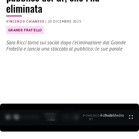
eliminata
VINCENZO CHIANESE
|
20 DICEMBRE 2023
GRANDE FRATELLO
Sara Ricci torna sui social dopo l’eliminazione dal Grande
Fratello e lancia una stoccata al pubblico: le sue parole
0:13 /
Ad
hub
Media
POWERED
1
/
2
1:40
BY