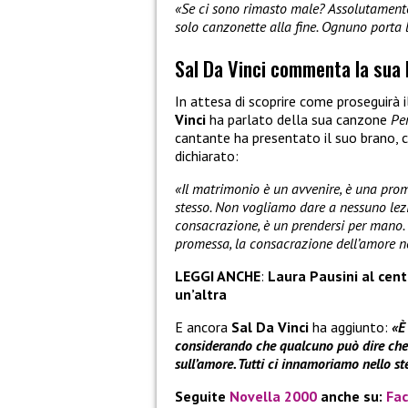
«Se ci sono rimasto male? Assolutamente
solo canzonette alla fine. Ognuno porta 
Sal Da Vinci commenta la sua
In attesa di scoprire come proseguirà 
Vinci
ha parlato della sua canzone
Pe
cantante ha presentato il suo brano, c
dichiarato:
«Il matrimonio è un avvenire, è una prom
stesso. Non vogliamo dare a nessuno lez
consacrazione, è un prendersi per mano. 
promessa, la consacrazione dell’amore ne
LEGGI ANCHE
:
Laura Pausini al cent
un’altra
E ancora
Sal Da Vinci
ha aggiunto:
«È
considerando che qualcuno può dire che 
sull’amore. Tutti ci innamoriamo nello st
Seguite
Novella 2000
anche su:
Fa