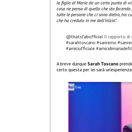
la figlia di Maria da un certo punto di 
cosa ne pensa di quello che sto facendo p
tutte le persone che ci sono dietro, tra c
che ha creduto in me dall’inizio”.
@thatsfabofficial
Il rapporto d
#sarahtoscano
#sanremo
#sanr
#amiciufficiale
#amicidimariadefil
A breve dunque
Sarah Toscano
prende
certo questa per lei sarà un’esperienza