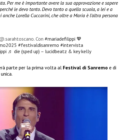
vista. Per me è importante avere la sua approvazione e sapere
erché le devo tanto. Devo tanto a quella scuola, a lei e a
ui anche Lorella Cuccarini, che oltre a Maria è l’altra persona
i @.sarahtoscano. Con
#mariadefilippi
💖
emo2025
#festivaldisanremo
#intervista
ippi
♬ die (sped up) – lucidbeatz & key kelly
rà parte per la prima volta al
Festival di Sanremo
e di
 unica.