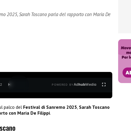
remo 2025, Sarah Toscano parla del rapporto con Maria De
Ad
hub
Media
/
2
POWERED BY
sul palco del
Festival di Sanremo 2025
,
Sarah Toscano
rto con Maria De Filippi
.
oscano