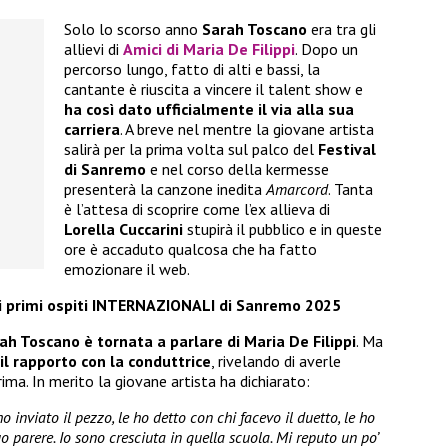
Solo lo scorso anno
Sarah Toscano
era tra gli
allievi di
Amici di Maria De Filippi
. Dopo un
percorso lungo, fatto di alti e bassi, la
cantante è riuscita a vincere il talent show e
ha così dato ufficialmente il via alla sua
carriera
. A breve nel mentre la giovane artista
salirà per la prima volta sul palco del
Festival
di Sanremo
e nel corso della kermesse
presenterà la canzone inedita
Amarcord
. Tanta
è l’attesa di scoprire come l’ex allieva di
Lorella Cuccarini
stupirà il pubblico e in queste
ore è accaduto qualcosa che ha fatto
emozionare il web.
 i primi ospiti INTERNAZIONALI di Sanremo 2025
ah Toscano è tornata a parlare di Maria De Filippi
. Ma
il rapporto con la conduttrice
, rivelando di averle
ima. In merito la giovane artista ha dichiarato:
o inviato il pezzo, le ho detto con chi facevo il duetto, le ho
uo parere. Io sono cresciuta in quella scuola. Mi reputo un po’