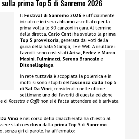
i sulla prima Top 5 di Sanremo 2026
Il
Festival di Sanremo 2026
è ufficialmente
iniziato e ieri sera abbiamo ascoltato per la
prima volta le 30 canzoni in gara. Al termine
della diretta,
Carlo Conti
ha svelato la
prima
Top 5 provvisoria
, generata dai voti della
giuria della Sala Stampa, Tv e Web. A risultare i
favoriti sono così stati
Arisa, Fedez e Marco
Masini, Fulminacci, Serena Brancale
e
Ditonellapiaga
.
In rete tuttavia è scoppiata la polemica e in
molti si sono stupiti dell’
assenza dalla Top 5
di Sal Da Vinci
, considerato nelle ultime
settimane uno dei favoriti di questa edizione
e di
Rossetto e Caffè
non si è fatta attendere ed è arrivata
 Da Vinci
e nel corso della chiacchierata ha chiesto al
ssere stato
escluso
dalla
prima Top 5
di
Sanremo
o, senza giri di parole, ha affermato: