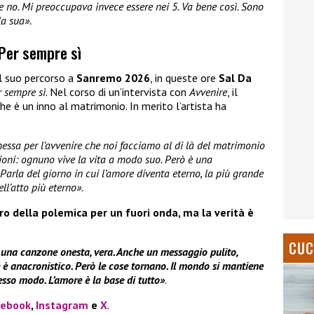
 no. Mi preoccupava invece essere nei 5. Va bene così. Sono
la sua».
 Per sempre sì
il suo percorso a
Sanremo 2026
, in queste ore
Sal Da
r sempre sì
. Nel corso di un’intervista con
Avvenire
, il
he è un inno al matrimonio. In merito l’artista ha
essa per l’avvenire che noi facciamo al di là del matrimonio
ioni: ognuno vive la vita a modo suo. Però è una
Parla del giorno in cui l’amore diventa eterno, la più grande
ll’atto più eterno».
ro della polemica per un fuori onda, ma la verità è
CUC
 una canzone onesta, vera. Anche un messaggio pulito,
è anacronistico. Però le cose tornano. Il mondo si mantiene
esso modo. L’amore è la base di tutto»
.
cebook
,
Instagram
e
X
.