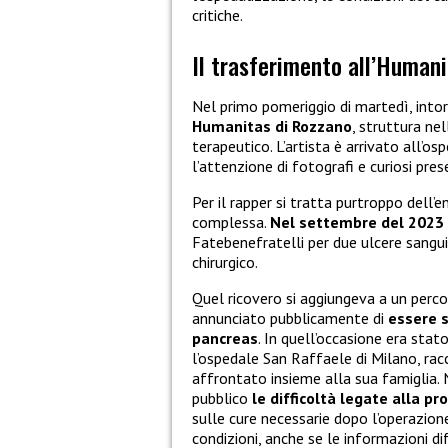
critiche.
Il trasferimento all’Humani
Nel primo pomeriggio di martedì, intor
Humanitas di Rozzano
, struttura ne
terapeutico. L’artista è arrivato all’o
l’attenzione di fotografi e curiosi pres
Per il rapper si tratta purtroppo dell’
complessa.
Nel settembre del 2023 e
Fatebenefratelli per due ulcere sangu
chirurgico.
Quel ricovero si aggiungeva a un perco
annunciato pubblicamente di
essere 
pancreas
. In quell’occasione era sta
l’ospedale San Raffaele di Milano, ra
affrontato insieme alla sua famiglia. N
pubblico
le difficoltà legate alla pr
sulle cure necessarie dopo l’operazion
condizioni, anche se le informazioni dif