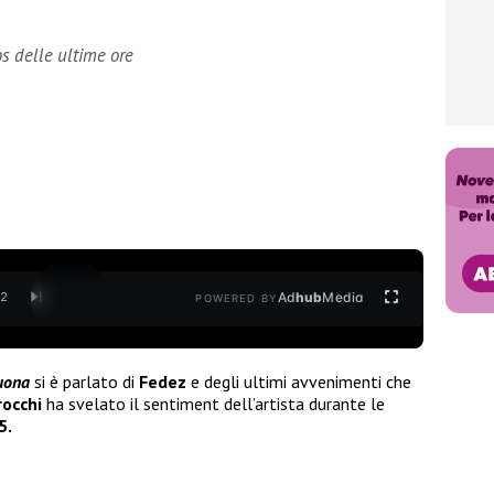
s delle ultime ore
Ad
hub
Media
/
2
POWERED BY
uona
si è parlato di
Fedez
e degli ultimi avvenimenti che
occhi
ha svelato il sentiment dell’artista durante le
5.