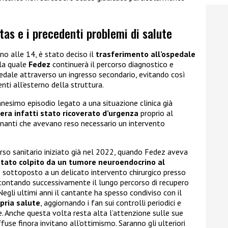
tas e i precedenti problemi di salute
no alle 14, è stato deciso il
trasferimento all’ospedale
lla quale
Fedez
continuerà il percorso diagnostico e
spedale attraverso un ingresso secondario, evitando così
enti all’esterno della struttura.
ennesimo episodio legato a una situazione clinica già
ra infatti stato ricoverato d’urgenza
proprio al
inanti che avevano reso necessario un intervento
rso sanitario iniziato già nel 2022, quando Fedez aveva
stato colpito da un tumore neuroendocrino al
to sottoposto a un delicato intervento chirurgico presso
ccontando successivamente il lungo percorso di recupero
egli ultimi anni il cantante ha spesso condiviso con il
opria salute
, aggiornando i fan sui controlli periodici e
e. Anche questa volta resta alta l’attenzione sulle sue
fuse finora invitano all’ottimismo. Saranno gli ulteriori