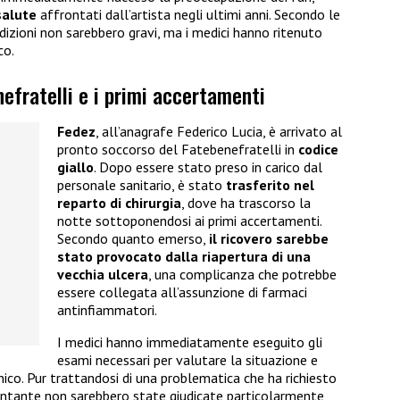
salute
affrontati dall’artista negli ultimi anni. Secondo le
dizioni non sarebbero gravi, ma i medici hanno ritenuto
co.
nefratelli e i primi accertamenti
Fedez
, all’anagrafe Federico Lucia, è arrivato al
pronto soccorso del Fatebenefratelli in
codice
giallo
. Dopo essere stato preso in carico dal
personale sanitario, è stato
trasferito nel
reparto di chirurgia
, dove ha trascorso la
notte sottoponendosi ai primi accertamenti.
Secondo quanto emerso,
il ricovero sarebbe
stato provocato dalla riapertura di una
vecchia ulcera
, una complicanza che potrebbe
essere collegata all’assunzione di farmaci
antinfiammatori.
I medici hanno immediatamente eseguito gli
esami necessari per valutare la situazione e
nico. Pur trattandosi di una problematica che ha richiesto
cantante non sarebbero state giudicate particolarmente