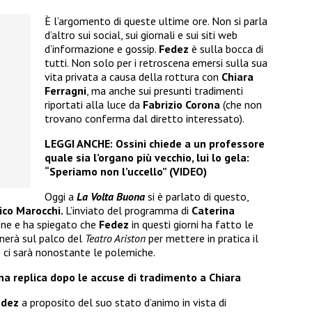
È l’argomento di queste ultime ore. Non si parla
d’altro sui social, sui giornali e sui siti web
d’informazione e gossip.
Fedez
è sulla bocca di
tutti. Non solo per i retroscena emersi sulla sua
vita privata a causa della rottura con
Chiara
Ferragni
, ma anche sui presunti tradimenti
riportati alla luce da
Fabrizio Corona
(che non
trovano conferma dal diretto interessato).
LEGGI ANCHE:
Ossini chiede a un professore
quale sia l’organo più vecchio, lui lo gela:
“Speriamo non l’uccello” (VIDEO)
Oggi a
La Volta Buona
si è parlato di questo,
co Marocchi.
L’inviato del programma di
Caterina
one e ha spiegato che
Fedez
in questi giorni ha fatto le
rnerà sul palco del
Teatro Ariston
per mettere in pratica il
ci sarà nonostante le polemiche.
 replica dopo le accuse di tradimento a Chiara
edez
a proposito del suo stato d’animo in vista di