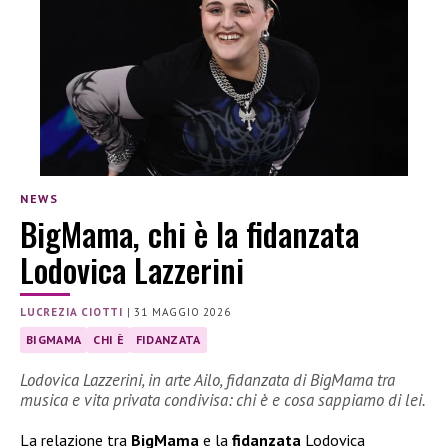
NEWS
BigMama, chi è la fidanzata
Lodovica Lazzerini
LUCREZIA CIOTTI
|
31 MAGGIO 2026
BIGMAMA
CHI È
FIDANZATA
Lodovica Lazzerini, in arte Ailo, fidanzata di BigMama tra
musica e vita privata condivisa: chi è e cosa sappiamo di lei.
La relazione tra
BigMama
e la
fidanzata
Lodovica