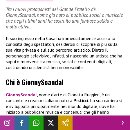
Tra i nuovi protagonisti del Grande Fratello c’è
GionnyScandal, nome già noto al pubblico social e musicale
che negli ultimi anni ha costruito una fanbase solida e
molto attiva.
Il suo ingresso nella Casa ha immediatamente acceso la
curiosità degli spettatori, desiderosi di scoprire di più sulla
sua vita privata e sul suo percorso artistico. Dietro il
personaggio televisivo, infatti, si nasconde un artista che ha
saputo muoversi tra musica, social e contenuti digitali,
costruendo un’identità ben riconoscibile.
Chi è GionnyScandal
GionnyScandal
, nome d’arte di Gionata Ruggieri, è un
cantante e creator italiano nato a
Pisticci
. La sua carriera si
è sviluppata principalmente nel mondo digitale, dove ha
iniziato a pubblicare musica e contenuti che gli hanno
permesso di raggiungere un pubblico sempre più ampio. Nel
tempo è riuscito a trasformare la sua presenza online in un
vero e proprio percorso artistico, pubblicando brani e