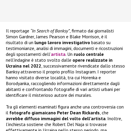
Il reportage
“In Search of Banksy”
, firmato dai giornalisti
Simon Gardner, James Pearson e Blake Morrison, è il
risultato di un
lungo lavoro investigativo
basato su
testimonianze, analisi di immagini, documenti e ricostruzioni
degli spostamenti dell’
artista
. Un
ruolo centrale
nell’indagine è stato svolto dalle
opere realizzate in
Ucraina nel 2022
, successivamente rivendicate dallo stesso
Banksy attraverso il proprio profilo Instagram. I reporter
hanno visitato diverse località, tra cui Horenka e
Borodyanka, raccogliendo informazioni direttamente dagli
abitanti e confrontando fotografie di vari artisti urbani per
identificare il misterioso autore dei murales.
Tra gli elementi esaminati figura anche una controversia con
il
fotografo giamaicano Peter Dean Rickards
, che
avrebbe diffuso immagini del volto dell’artista
. Inoltre,
l’inchiesta sostiene che Robert Del Naja si trovasse
effettivamente in Ucraina nello stesso periodo, ma