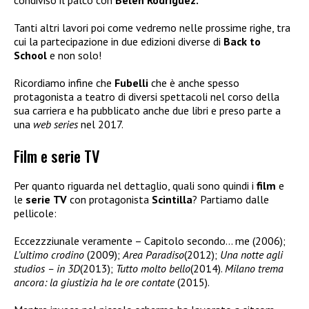
condiviso il palco con
Bélen Rodriguez.
Tanti altri lavori poi come vedremo nelle prossime righe, tra
cui la partecipazione in due edizioni diverse di
Back to
School
e non solo!
Ricordiamo infine che
Fubelli
che è anche spesso
protagonista a teatro di diversi spettacoli nel corso della
sua carriera e ha pubblicato anche due libri e preso parte a
una
web series
nel 2017.
Film e serie TV
Per quanto riguarda nel dettaglio, quali sono quindi i
film
e
le
serie
TV
con protagonista
Scintilla
? Partiamo dalle
pellicole:
Eccezzziunale veramente – Capitolo secondo… me (2006);
L’ultimo crodino
(2009);
Area Paradiso
(2012);
Una notte agli
studios – in 3D
(2013);
Tutto molto bello
(2014).
Milano trema
ancora: la giustizia ha le ore contate
(2015).