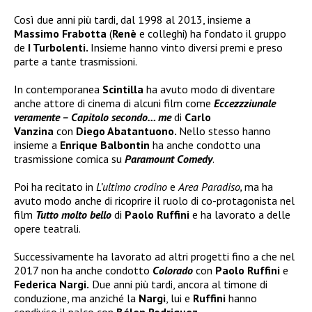
Così due anni più tardi, dal 1998 al 2013, insieme a
Massimo Frabotta
(
Renè
e colleghi) ha fondato il gruppo
de
I Turbolenti.
Insieme hanno vinto diversi premi e preso
parte a tante trasmissioni.
In contemporanea
Scintilla
ha avuto modo di diventare
anche attore di cinema di alcuni film come
Eccezzziunale
veramente – Capitolo secondo… me
di
Carlo
Vanzina
con
Diego Abatantuono.
Nello stesso hanno
insieme a
Enrique Balbontin
ha anche condotto una
trasmissione comica su
Paramount Comedy
.
Poi ha recitato in
L’ultimo crodino
e
Area Paradiso,
ma ha
avuto modo anche di ricoprire il ruolo di co-protagonista nel
film
Tutto molto bello
di
Paolo Ruffini
e ha lavorato a delle
opere teatrali.
Successivamente ha lavorato ad altri progetti fino a che nel
2017 non ha anche condotto
Colorado
con
Paolo Ruffini
e
Federica Nargi.
Due anni più tardi, ancora al timone di
conduzione, ma anziché la
Nargi
, lui e
Ruffini
hanno