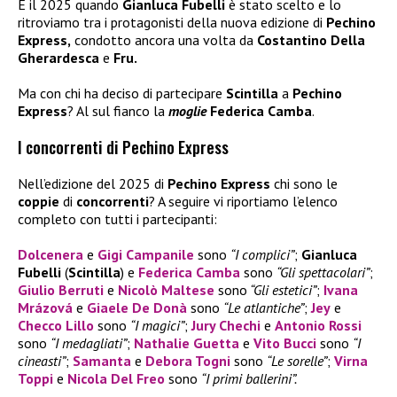
È il 2025 quando
Gianluca Fubelli
è stato scelto e lo
ritroviamo tra i protagonisti della nuova edizione di
Pechino
Express,
condotto ancora una volta da
Costantino Della
Gherardesca
e
Fru.
Ma con chi ha deciso di partecipare
Scintilla
a
Pechino
Express
? Al sul fianco la
moglie
Federica Camba
.
I concorrenti di Pechino Express
Nell’edizione del 2025 di
Pechino Express
chi sono le
coppie
di
concorrenti
? A seguire vi riportiamo l’elenco
completo con tutti i partecipanti:
Dolcenera
e
Gigi Campanile
sono
“I complici”
;
Gianluca
Fubelli
(
Scintilla
) e
Federica Camba
sono
“Gli spettacolari”
;
Giulio Berruti
e
Nicolò Maltese
sono
“Gli estetici”
;
Ivana
Mrázová
e
Giaele De Donà
sono
“Le atlantiche”
;
Jey
e
Checco Lillo
sono
“I magici”
;
Jury Chechi
e
Antonio Rossi
sono
“I medagliati”
;
Nathalie Guetta
e
Vito Bucci
sono
“I
cineasti”
;
Samanta
e
Debora Togni
sono
“Le sorelle”
;
Virna
Toppi
e
Nicola Del Freo
sono
“I primi ballerini”.