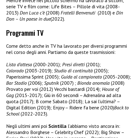
Mentre invece nel piccolo schermo ha lavorato a sitcom,
serie TV e film come: Life Bites – Pillole di vita (2008-
2013)
Don Luca c’è
(2008)
Fratelli Benvenuti
(2010) e
Din
Don – Un paese in due
(2022).
Programmi TV
Come detto anche in TV ha lavorato per diversi programmi
nel corso degli anni. Partiamo da queste trasmissioni:
Lista d’attesa
(2000-2001);
Presi diretti
(2001);
Colorado
(2003-2019);
Studio di continuità
(2005);
Paperissima Sprint (2005);
Guida al campionato
(2005-2008);
Bar Stadio
(2006);
Sputnik
(2007) ;
Bionda anomala
(2008)
Provato per voi (2012) Vecchi bastardi (2014);
House of
Gag
(2015-2017); Giù in 60 secondi – Adrenalina ad alta
quota (2017); B come Sabato (2018); La sai l’ultima? –
Digital Edition (2019); Enjoy – Ridere fa bene (2020)
Back to
School
(2022-2023).
Negli ultimi anni poi
Scintilla
l’abbiamo visto ancora in:
Alessandro Borghese – Celebrity Chef (2022); Big Show –