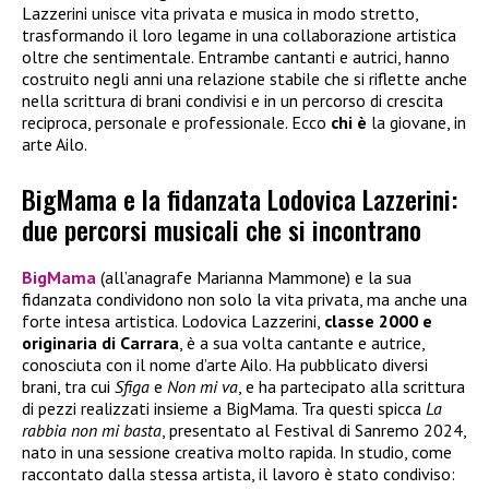
Lazzerini unisce vita privata e musica in modo stretto,
trasformando il loro legame in una collaborazione artistica
oltre che sentimentale. Entrambe cantanti e autrici, hanno
costruito negli anni una relazione stabile che si riflette anche
nella scrittura di brani condivisi e in un percorso di crescita
reciproca, personale e professionale. Ecco
chi è
la giovane, in
arte Ailo.
BigMama e la fidanzata Lodovica Lazzerini:
due percorsi musicali che si incontrano
BigMama
(all’anagrafe Marianna Mammone) e la sua
fidanzata condividono non solo la vita privata, ma anche una
forte intesa artistica. Lodovica Lazzerini,
classe 2000 e
originaria di Carrara
, è a sua volta cantante e autrice,
conosciuta con il nome d’arte Ailo. Ha pubblicato diversi
brani, tra cui
Sfiga
e
Non mi va
, e ha partecipato alla scrittura
di pezzi realizzati insieme a BigMama. Tra questi spicca
La
rabbia non mi basta
, presentato al Festival di Sanremo 2024,
nato in una sessione creativa molto rapida. In studio, come
raccontato dalla stessa artista, il lavoro è stato condiviso: