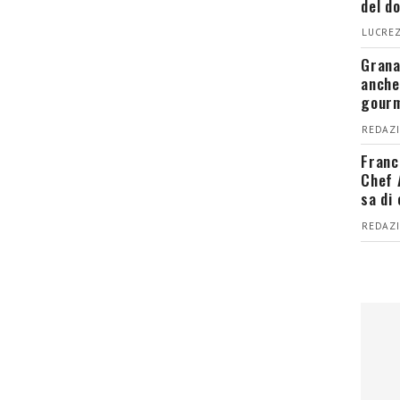
del d
LUCREZ
Grana
anche
gour
REDAZI
Franc
Chef 
sa di
REDAZI