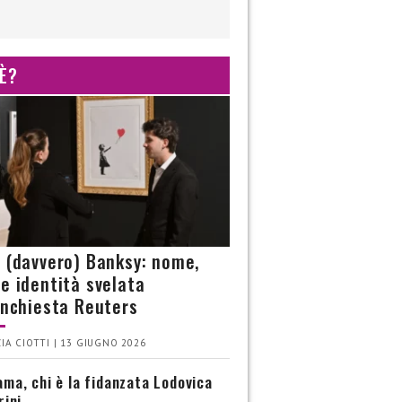
 È?
è (davvero) Banksy: nome,
 e identità svelata
’inchiesta Reuters
IA CIOTTI | 13 GIUGNO 2026
ma, chi è la fidanzata Lodovica
rini