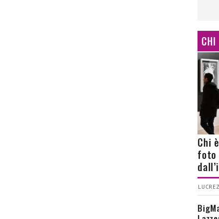
CHI
Chi 
foto
dall
LUCREZ
BigMa
Lazze