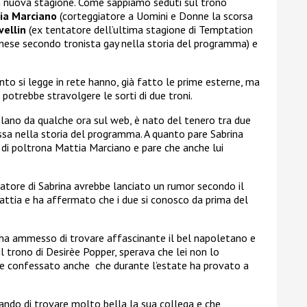
la nuova stagione. Come sappiamo seduti sul trono
ia Marciano
(corteggiatore a Uomini e Donne la scorsa
vellin
(ex tentatore dell’ultima stagione di Temptation
nese secondo tronista gay nella storia del programma) e
anto si legge in rete hanno, già fatto le prime esterne, ma
e potrebbe stravolgere le sorti di due troni.
olano da qualche ora sul web, è nato del tenero tra due
ssa nella storia del programma. A quanto pare Sabrina
 di poltrona Mattia Marciano e pare che anche lui
atore di Sabrina avrebbe lanciato un rumor secondo il
attia e ha affermato che i due si conosco da prima del
a ha ammesso di trovare affascinante il bel napoletano e
 trono di Desirèe Popper, sperava che lei non lo
bbe confessato anche che durante l’estate ha provato a
ndo di trovare molto bella la sua collega e che