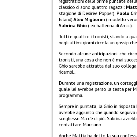
registrazioni delle prime puntate del
classico ci sono quattro ragazzi:
Matt
stagione di Desirèe Popper),
Paolo Cri
Island)
Alex Migliorini
( modello vero
Sabrina Ghio
( ex ballerina di Amici).
Tutti e quattro i tronisti, stando a qu
negli ultimi giorni circola un gossip ch
Secondo alcune anticipazioni, che circ
tronisti, una cosa che non è mai succe
Ghio sarebbe attratta dal suo collega
ricambi…
Durante una registrazione, un corteggi
quale lei avrebbe perso la testa per M
programma.
Sempre in puntata, la Ghio in rispost
avrebbe aggiunto che quando seguiva il
scegliesse.Ma c’è di più: Sabrina avre
contattare Marciano.
Anche Mattia ha detto la sua confessa