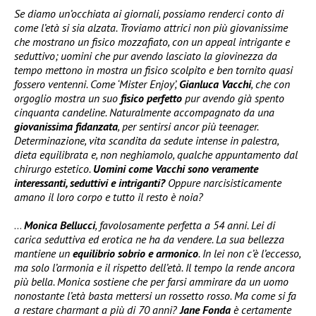
Se diamo un’occhiata ai giornali, possiamo renderci conto di
come l’età si sia alzata. Troviamo attrici non più giovanissime
che mostrano un fisico mozzafiato, con un appeal intrigante e
seduttivo; uomini che pur avendo lasciato la giovinezza da
tempo mettono in mostra un fisico scolpito e ben tornito quasi
fossero ventenni. Come ‘Mister Enjoy’,
Gianluca Vacchi
, che con
orgoglio mostra un suo
fisico perfetto
pur avendo già spento
cinquanta candeline. Naturalmente accompagnato da una
giovanissima fidanzata
, per sentirsi ancor più teenager.
Determinazione, vita scandita da sedute intense in palestra,
dieta equilibrata e, non neghiamolo, qualche appuntamento dal
chirurgo estetico.
Uomini come Vacchi sono veramente
interessanti, seduttivi e intriganti?
Oppure narcisisticamente
amano il loro corpo e tutto il resto è noia?
…
Monica Bellucci
, favolosamente perfetta a 54 anni. Lei di
carica seduttiva ed erotica ne ha da vendere. La sua bellezza
mantiene un
equilibrio sobrio e armonico
. In lei non c’è l’eccesso,
ma solo l’armonia e il rispetto dell’età. Il tempo la rende ancora
più bella. Monica sostiene che per farsi ammirare da un uomo
nonostante l’età basta mettersi un rossetto rosso. Ma come si fa
a restare charmant a più di 70 anni?
Jane Fonda
è certamente