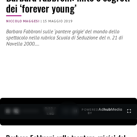
dei ‘forever young’
NICCOLO MAGGESI
|
15 MAGGIO 2019
Barbara Fabbroni sulle ‘pantere grigie’ del mondo dello
spettacolo nella rubrica Scuola di Seduzione del n. 21 di
Novella 2000.…
0:12 /
Ad
hub
Media
POWERED
1
/
2
1:40
BY