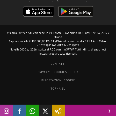
Visibilia Editrice S.r.l.
con sede in Via Privata Giovannino De Grassi 12/12A, 20123
Milano.
Capitale sociale € 100.000,00 I.V. - C.F./P.IVA ed iscrizione alla C.C.I.A.A. di Milano
N.10269990965 - REA MI-2519578.
Novella 2000 © 2026. Iscritta al ROC con il n.37767. Tutti i diritti di proprietà
letteraria ed artistica riservati.
CONTATTI
PRIVACY E COOKIES POLICY
IMPOSTAZIONI COOKIE
TORNA SU