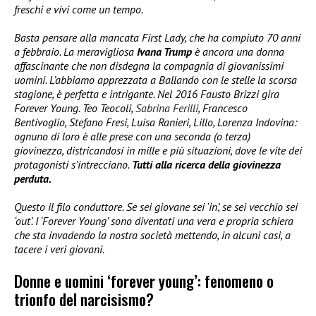
freschi e vivi come un tempo.
Basta pensare alla mancata First Lady, che ha compiuto 70 anni
a febbraio. La meravigliosa
Ivana Trump
è ancora una donna
affascinante che non disdegna la compagnia di giovanissimi
uomini. L’abbiamo apprezzata a Ballando con le stelle la scorsa
stagione, è perfetta e intrigante. Nel 2016 Fausto Brizzi gira
Forever Young. Teo Teocoli,
Sabrina Ferilli
, Francesco
Bentivoglio, Stefano Fresi, Luisa Ranieri, Lillo, Lorenza Indovina:
ognuno di loro è alle prese con una seconda (o terza)
giovinezza, districandosi in mille e più situazioni, dove le vite dei
protagonisti s’intrecciano.
Tutti alla ricerca della giovinezza
perduta.
Questo il filo conduttore. Se sei giovane sei ‘in’, se sei vecchio sei
‘out’. I ‘Forever Young’ sono diventati una vera e propria schiera
che sta invadendo la nostra società mettendo, in alcuni casi, a
tacere i veri giovani.
Donne e uomini ‘forever young’: fenomeno o
trionfo del narcisismo?