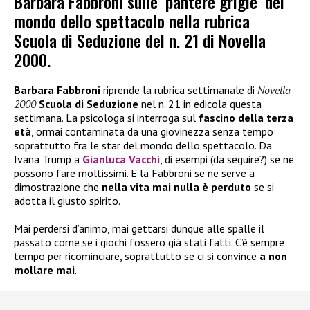
Barbara Fabbroni sulle ‘pantere grigie’ del
mondo dello spettacolo nella rubrica
Scuola di Seduzione del n. 21 di Novella
2000.
Barbara Fabbroni
riprende la rubrica settimanale di
Novella
2000
Scuola di Seduzione
nel n. 21 in edicola questa
settimana. La psicologa si interroga sul
fascino della terza
età
, ormai contaminata da una giovinezza senza tempo
soprattutto fra le star del mondo dello spettacolo. Da
Ivana Trump a
Gianluca Vacchi
, di esempi (da seguire?) se ne
possono fare moltissimi. E la Fabbroni se ne serve a
dimostrazione che
nella vita mai nulla è perduto
se si
adotta il giusto spirito.
Mai perdersi d’animo, mai gettarsi dunque alle spalle il
passato come se i giochi fossero già stati fatti. C’è sempre
tempo per ricominciare, soprattutto se ci si convince
a non
mollare mai
.