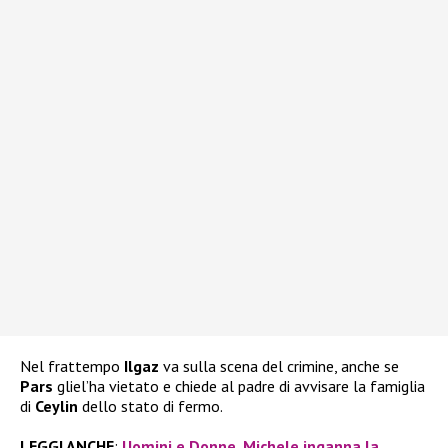
Nel frattempo
Ilgaz
va sulla scena del crimine, anche se
Pars
gliel’ha vietato e chiede al padre di avvisare la famiglia
di
Ceylin
dello stato di fermo.
LEGGI ANCHE
:
Uomini e Donne, Michele inganna la