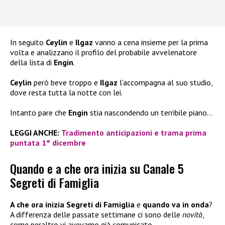
In seguito
Ceylin
e
Ilgaz
vanno a cena insieme per la prima
volta e analizzano il profilo del probabile avvelenatore
della lista di
Engin
.
Ceylin
però beve troppo e
Ilgaz
l’accompagna al suo studio,
dove resta tutta la notte con lei.
Intanto pare che
Engin
stia nascondendo un terribile piano…
LEGGI ANCHE:
Tradimento anticipazioni e trama prima
puntata 1° dicembre
Quando e a che ora inizia su Canale 5
Segreti di Famiglia
A che ora inizia Segreti di Famiglia
e
quando va in onda
?
A differenza delle passate settimane ci sono delle
novità
,
come peraltro vi avevamo già comunicato.