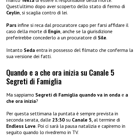
marito
Yekta
di essere il responsabile della morte.
Quest’ultimo dopo aver scoperto dello stato di fermo di
Ceylin
, si scaglia contro di lei.
Pars
infine si reca dal procuratore capo per farsi affidare il
caso della morte di
Engin
, anche se la giurisdizione
preferirebbe concederlo a un procuratore di
Sile
.
Intanto
Seda
entra in possesso del filmato che conferma la
sua versione dei fatti.
Quando e a che ora inizia su Canale 5
Segreti di Famiglia
Ma sappiamo
Segreti di Famiglia quando va in onda
e
a
che ora inizia
?
Per questa settimana la puntata è sempre prevista in
seconda serata, dalle
23:30
su
Canale 5,
al termine di
Endless Love
. Poi ci sarà la pausa natalizia e capiremo in
seguito quando lo rivedremo in TV.