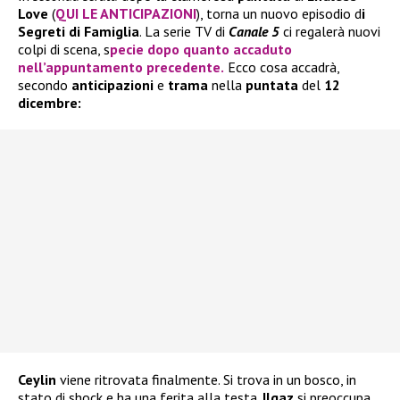
Love
(
QUI LE ANTICIPAZIONI
), torna un nuovo episodio d
i
Segreti di Famiglia
. La serie TV di
Canale 5
ci regalerà nuovi
colpi di scena, s
pecie dopo quanto accaduto
nell’appuntamento precedente.
Ecco cosa accadrà,
secondo
anticipazioni
e
trama
nella
puntata
del
12
dicembre:
Ceylin
viene ritrovata finalmente. Si trova in un bosco, in
stato di shock e ha una ferita alla testa.
Ilgaz
si preoccupa