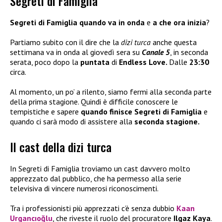
Segreti di Famiglia
Segreti di Famiglia quando va in onda
e
a che ora inizia
?
Partiamo subito con il dire che la
dizi turca
anche questa
settimana va in onda al giovedì sera su
Canale 5
, in seconda
serata, poco dopo la
puntata
di
Endless Love.
Dalle
23:30
circa.
Al momento, un po’ a rilento, siamo fermi alla seconda parte
della prima stagione. Quindi è difficile conoscere le
tempistiche e sapere
quando finisce Segreti di Famiglia
e
quando ci sarà modo di assistere alla
seconda stagione.
Il cast della dizi turca
In Segreti di Famiglia troviamo un cast davvero molto
apprezzato dal pubblico, che ha permesso alla serie
televisiva di vincere numerosi riconoscimenti.
Tra i professionisti più apprezzati c’è senza dubbio
Kaan
Urgancıoğlu
, che riveste il ruolo del procuratore
Ilgaz Kaya
.