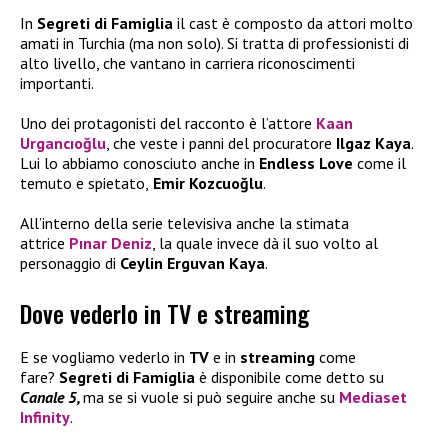
In
Segreti di Famiglia
il cast è composto da attori molto
amati in Turchia (ma non solo). Si tratta di professionisti di
alto livello, che vantano in carriera riconoscimenti
importanti.
Uno dei protagonisti del racconto è l’attore
Kaan
Urgancıoğlu
, che veste i panni del procuratore
Ilgaz Kaya
.
Lui lo abbiamo conosciuto anche in
Endless Love
come il
temuto e spietato,
Emir Kozcuoğlu
.
All’interno della serie televisiva anche la stimata
attrice
Pınar Deniz
, la quale invece dà il suo volto al
personaggio di
Ceylin Erguvan Kaya
.
Dove vederlo in TV e streaming
E se vogliamo vederlo in
TV
e in
streaming
come
fare?
Segreti di Famiglia
è disponibile come detto su
Canale 5,
ma se si vuole si può seguire anche su
Mediaset
Infinity
.