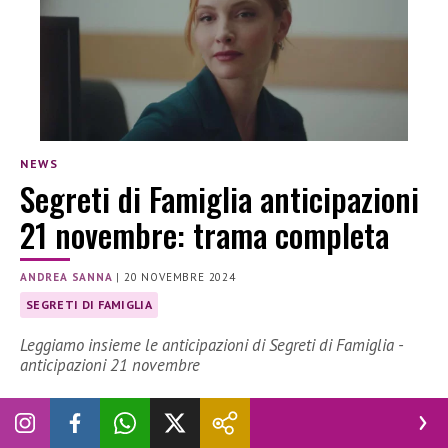
NEWS
Segreti di Famiglia anticipazioni
21 novembre: trama completa
ANDREA SANNA
|
20 NOVEMBRE 2024
SEGRETI DI FAMIGLIA
Leggiamo insieme le anticipazioni di Segreti di Famiglia -
anticipazioni 21 novembre
Proseguiamo questa settimana con le nuove
anticipazioni
di
Segreti di Famiglia
del
21 novembre
. Qui nel dettaglio
vi proponiamo la
trama
completa
con tutti i
dettagli
.