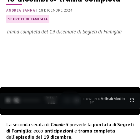
ANDREA SANNA
|
18 DICEMBRE 2024
SEGRETI DI FAMIGLIA
Trama completa del 19 dicembre di Segreti di Famiglia
0:15 /
Ad
hub
Media
POWERED
1
/
2
1:40
BY
La seconda serata di
Canale 5
prevede la
puntata
di
Segreti
di Famiglia
: ecco
anticipazioni
e
trama
completa
dell’
episodio
del
19 dicembre.