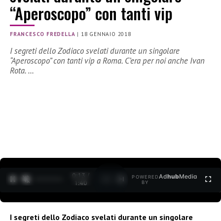
“Aperoscopo” con tanti vip
FRANCESCO FREDELLA
|
18 GENNAIO 2018
I segreti dello Zodiaco svelati durante un singolare
“Aperoscopo” con tanti vip a Roma. C’era per noi anche Ivan
Rota. …
0:15 /
Ad
hub
Media
POWERED
1
/
2
1:40
BY
I segreti dello Zodiaco svelati durante un singolare