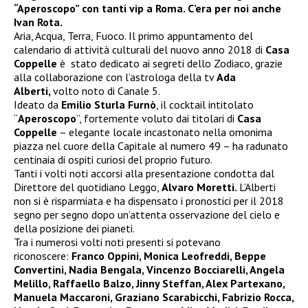
“Aperoscopo” con tanti vip a Roma. C’era per noi anche
Ivan Rota.
Aria, Acqua, Terra, Fuoco. Il primo appuntamento del
calendario di attività culturali del nuovo anno 2018 di
Casa
Coppelle
è stato dedicato ai segreti dello Zodiaco, grazie
alla collaborazione con l’astrologa della tv
Ada
Alberti,
volto noto di Canale 5.
Ideato da
Emilio Sturla Furnò
, il cocktail intitolato
“
Aperoscopo
”, fortemente
voluto dai titolari di
Casa
Coppelle
– elegante locale incastonato nella omonima
piazza nel cuore della Capitale al numero 49 – ha radunato
centinaia di ospiti curiosi del proprio futuro.
Tanti i volti noti accorsi alla presentazione condotta dal
Direttore del quotidiano Leggo,
Alvaro Moretti.
L’Alberti
non si è risparmiata e ha dispensato i pronostici
per il 2018
segno per segno dopo un’attenta osservazione del cielo e
della posizione dei pianeti.
Tra i numerosi volti noti presenti si potevano
riconoscere:
Franco Oppini,
Monica Leofreddi, Beppe
Convertini, Nadia Bengala, Vincenzo Bocciarelli, Angela
Melillo, Raffaello Balzo, Jinny Steffan, Alex Partexano,
Manuela Maccaroni, Graziano Scarabicchi,
Fabrizio Rocca,