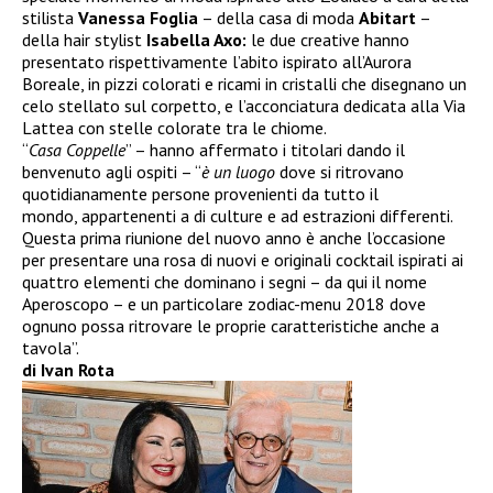
stilista
Vanessa Foglia
– della casa di moda
Abitart
–
della hair stylist
Isabella Axo:
le due creative hanno
presentato rispettivamente l’abito ispirato all’Aurora
Boreale, in pizzi colorati e ricami in cristalli che disegnano un
celo stellato sul corpetto, e l’acconciatura dedicata alla Via
Lattea con stelle colorate tra le chiome.
“
Casa Coppelle
” – hanno affermato i titolari dando il
benvenuto agli ospiti – “
è un luogo
dove si ritrovano
quotidianamente persone provenienti da tutto il
mondo, appartenenti a di culture e ad estrazioni differenti.
Questa prima riunione del nuovo anno è anche l’occasione
per presentare una rosa di nuovi e originali cocktail ispirati ai
quattro elementi che dominano i segni – da qui il nome
Aperoscopo – e un particolare zodiac-menu 2018 dove
ognuno possa ritrovare le proprie caratteristiche anche a
tavola”.
di Ivan Rota