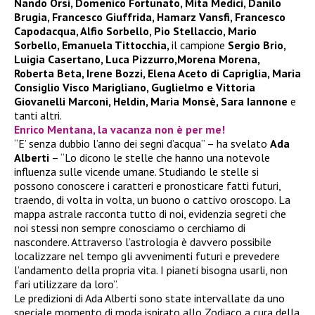
Nando Orsi, Domenico Fortunato, Mita Medici, Danilo
Brugia, Francesco Giuffrida, Hamarz Vansfi, Francesco
Capodacqua, Alfio Sorbello, Pio Stellaccio, Mario
Sorbello, Emanuela Tittocchia,
il campione
Sergio Brio,
Luigia Casertano, Luca Pizzurro,Morena Morena,
Roberta Beta, Irene Bozzi, Elena Aceto di Capriglia, Maria
Consiglio Visco Marigliano, Guglielmo e Vittoria
Giovanelli Marconi, Heldin, Maria Monsè, Sara Iannone
e
tanti altri.
Enrico Mentana, la vacanza non è per me!
“E’ senza dubbio l’anno dei segni d’acqua” – ha svelato
Ada
Alberti
– “Lo dicono le stelle che hanno una notevole
influenza sulle vicende umane. Studiando le stelle si
possono conoscere i caratteri e pronosticare fatti futuri,
traendo, di volta in volta, un buono o cattivo oroscopo. La
mappa astrale racconta tutto di noi, evidenzia segreti che
noi stessi non sempre conosciamo o cerchiamo di
nascondere. Attraverso l’astrologia è davvero possibile
localizzare nel tempo gli avvenimenti futuri e prevedere
l’andamento della propria vita. I pianeti bisogna usarli, non
fari utilizzare da loro”.
Le predizioni di Ada Alberti sono state intervallate da uno
speciale momento di moda ispirato allo Zodiaco a cura della