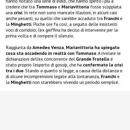
hanno notato una serie di indizi, che hanno spinto i più a
credere che tra
Tommaso
e
Mariavittoria
fosse scoppiata
una
crisi
. In rete non sono mancate illazioni, in alcuni casi
anche pesanti, su quello che sarebbe accaduto tra
Franchi
e
la
Minghetti
. Poche ore fa così, a seguito delle insistenti
voci di corridoio, l’ex gieffina ha deciso di intervenire per la
prima volta e di rompere il silenzio.
Raggiunta da
Amedeo Venza
,
Mariavittoria ha spiegato
cosa sta accadendo in realtà con Tommaso
. A rivelare le
dichiarazioni dell’ex concorrente del
Grande Fratello
è
stato proprio l’esperto di gossip, che ha
confermato la crisi
tra i due
. Stando a quanto si legge, a causa della distanza e
di alcune incomprensioni legate alla lontananza,
Franchi
e
la
Minghetti
non starebbero vivendo un periodo semplice.