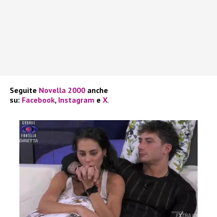
Seguite
Novella 2000
anche
su:
Facebook
,
Instagram
e
X
.