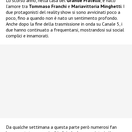
Lo scorso anno, nella casa del
Grande Fratello
, è nato
l’amore tra
Tommaso Franchi
e
Mariavittoria Minghetti
. I
due protagonisti del reality show si sono avvicinati poco a
poco, fino a quando non è nato un sentimento profondo.
Anche dopo la fine della trasmissione in onda su Canale 5, i
due hanno continuato a frequentarsi, mostrandosi sui social
complici e innamorati.
Da qualche settimana a questa parte però numerosi fan