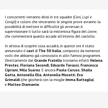
I concorrenti verranno divisi in tre squadre (
Cani, Lupi e
Conigli
) e coloro che vinceranno le singole prove avranno la
possibilità di mettere in difficoltà gli avversari. A
supervisionare il tutto sarà la misteriosa figura del
Leone
,
che commenterà quanto accade all’interno del castello.
In attesa di scoprire cosa accadrà, in queste ore è stato
annunciato il
cast
di
The 50 Italia
, composto da numerosi
volti che abbiamo già conosciuto in altri famosi programmi.
Direttamente dal
Grande Fratello
troviamo infatti
Helena
Prestes
,
Floriana Secondi
,
Edoardo Tavassi
,
Francesca
Cipriani
,
Mila Suarez
. E ancora
Paola Caruso
,
Shaila
Gatta
,
Antonella Elia
,
Antonella Mosetti
,
Eva
Grimaldi
(che giocherà con la moglie
Imma Battaglia
)
e
Matteo Diamante
.