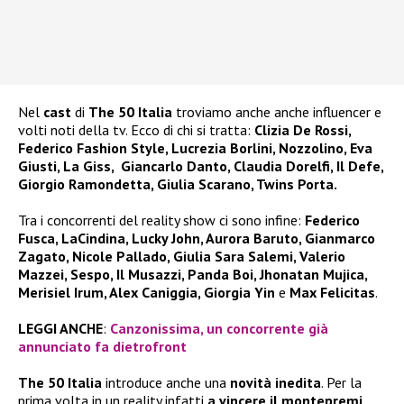
Nel
cast
di
The 50 Italia
troviamo anche anche influencer e
volti noti della tv. Ecco di chi si tratta:
Clizia De Rossi,
Federico Fashion Style, Lucrezia Borlini, Nozzolino, Eva
Giusti, La Giss, Giancarlo Danto, Claudia Dorelfi, Il Defe,
Giorgio Ramondetta, Giulia Scarano, Twins Porta.
Tra i concorrenti del reality show ci sono infine:
Federico
Fusca, LaCindina, Lucky John, Aurora Baruto, Gianmarco
Zagato, Nicole Pallado, Giulia Sara Salemi, Valerio
Mazzei, Sespo, Il Musazzi, Panda Boi, Jhonatan Mujica,
Merisiel Irum, Alex Caniggia, Giorgia Yin
e
Max Felicitas
.
LEGGI ANCHE
:
Canzonissima, un concorrente già
annunciato fa dietrofront
The 50 Italia
introduce anche una
novità inedita
. Per la
prima volta in un reality infatti
a vincere il montepremi