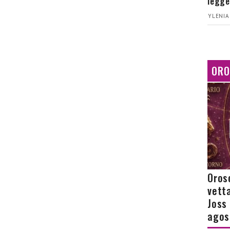
legge
YLENIA
ORO
Orosc
vetta
Joss
agos