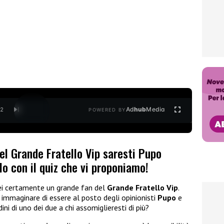
Ad
hub
Media
/
2
POWERED BY
del Grande Fratello Vip saresti Pupo
o con il quiz che vi proponiamo!
sei certamente un grande fan del
Grande Fratello Vip
.
 immaginare di essere al posto degli opinionisti
Pupo
e
ini di uno dei due a chi assomiglieresti di più?