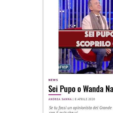
NEWS
Sei Pupo o Wanda N
ANDREA SANNA
|
8 APRILE 2020
Se tu fossi un opinionista del Grande
con il quiz che vi…