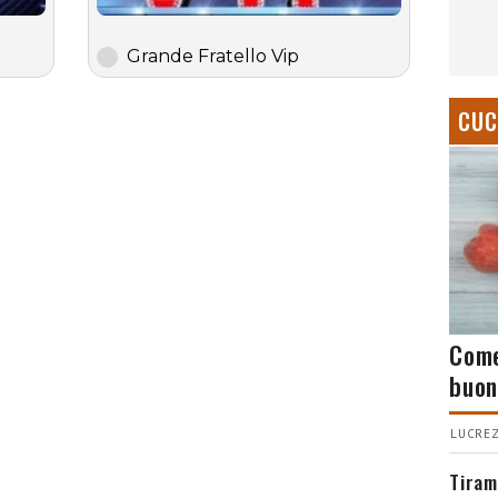
Grande Fratello Vip
CUC
Come
buon
LUCREZ
Tiram