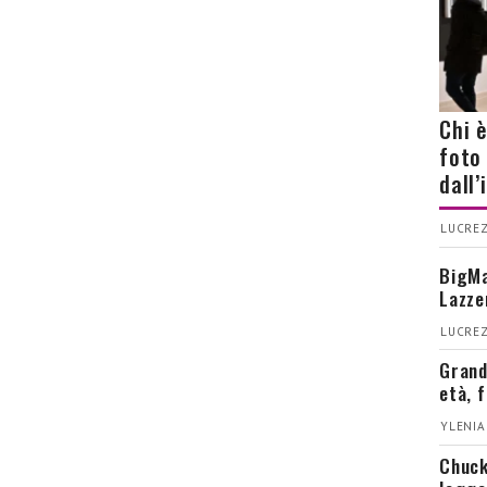
Chi 
foto
dall
LUCREZ
BigMa
Lazze
LUCREZ
Grand
età, 
YLENIA
Chuck