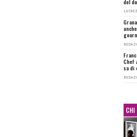
del d
LUCREZ
Grana
anche
gour
REDAZI
Franc
Chef 
sa di
REDAZI
CHI