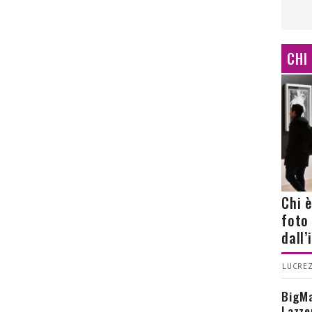
CHI
Chi 
foto
dall
LUCREZ
BigMa
Lazze