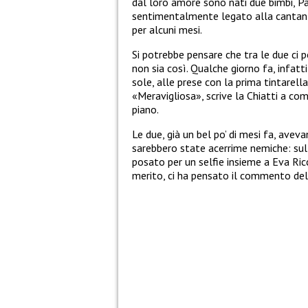
dal loro amore sono nati due bimbi, Pa
sentimentalmente legato alla cantante:
per alcuni mesi.
Si potrebbe pensare che tra le due ci p
non sia così. Qualche giorno fa, infatt
sole, alle prese con la prima tintarell
«Meravigliosa», scrive la Chiatti a co
piano.
Le due, già un bel po’ di mesi fa, ave
sarebbero state acerrime nemiche: sul 
posato per un selfie insieme a Eva Ri
merito, ci ha pensato il commento della