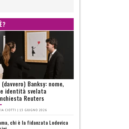
 È?
è (davvero) Banksy: nome,
 e identità svelata
’inchiesta Reuters
IA CIOTTI | 13 GIUGNO 2026
ma, chi è la fidanzata Lodovica
rini