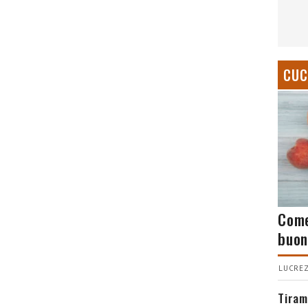
CUC
Come
buon
LUCREZ
Tiram