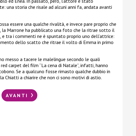
blo ed Enea. In passato, però, l’attore è stato
 una storia che risale ad alcuni anni fa, andata avanti
ossa essere una qualche rivalità, e invece pare proprio che
i, la Marrone ha pubblicato una foto che la ritrae sotto il
a, e tra i commenti ne è spuntato proprio uno dell’attrice:
mmento dello scatto che ritrae il volto di Emma in primo
vano messo a tacere le malelingue secondo le quali
red carpet del film “La cena di Natale”, infatti, hanno
ccobono. Se a qualcuno fosse rimasto qualche dubbio in
 Chiatti a chiarire che non ci sono motivi di astio.
AVANTI