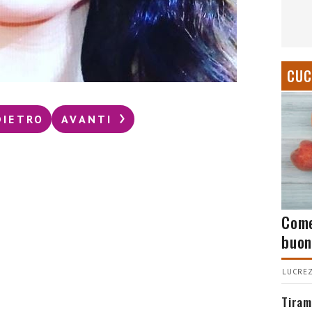
CUC
DIETRO
AVANTI
Come
buon
LUCREZ
Tiram