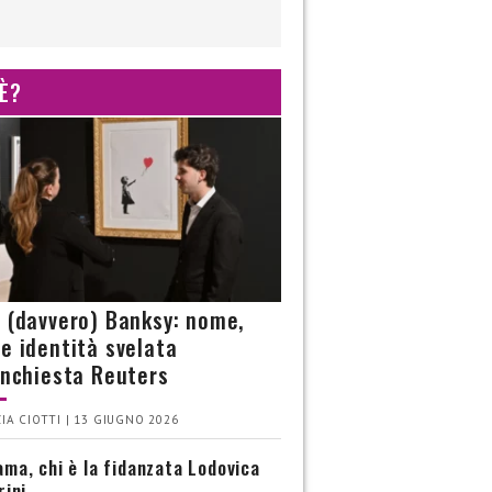
 È?
è (davvero) Banksy: nome,
 e identità svelata
’inchiesta Reuters
IA CIOTTI | 13 GIUGNO 2026
ma, chi è la fidanzata Lodovica
rini