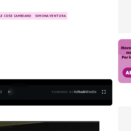
 LE COSE CAMBIANO
SIMONA VENTURA
Ad
hub
Media
/
2
POWERED BY