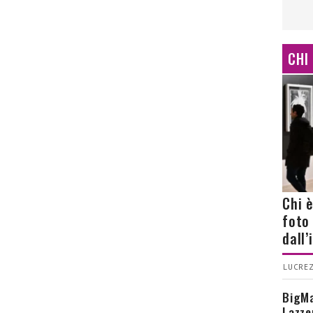
CHI
Chi 
foto
dall
LUCREZ
BigMa
Lazze