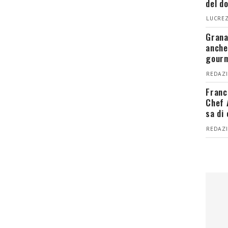
del d
LUCREZ
Grana
anche
gour
REDAZI
Franc
Chef 
sa di
REDAZI