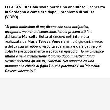
LEGGI ANCHE:
Gaia svela perché ha annullato il concerto
in Sardegna e come sta dopo il problema di salute
(VIDEO)
“
Si parla malissimo di me, dicono che sono antipatica,
arrogante, ma non mi conoscono, hanno preconcetti
,”
ha
dichiarato
Marcella Bella
al
CorSera
nell’intervista
realizzata da
Maria Teresa Veneziani
.
I più giovani, invece,
a detta sua avrebbero visto la sua anima e chi è davvero. A
colpirla particolarmente è stato un episodio:
“
Io mi classifico
ultima e nella trasmissione il giorno dopo il Festival Mara
Vernier presenta gli artisti, i vincitori. Nel pubblico c’è una
mamma che chiede al figlio ‘Chi ti è piaciuto?’ E lui ‘Marcella!
Doveva vincere lei
‘
”.