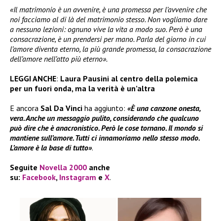
«Il matrimonio è un avvenire, è una promessa per l’avvenire che
noi facciamo al di là del matrimonio stesso. Non vogliamo dare
a nessuno lezioni: ognuno vive la vita a modo suo. Però è una
consacrazione, è un prendersi per mano. Parla del giorno in cui
l’amore diventa eterno, la più grande promessa, la consacrazione
dell’amore nell’atto più eterno».
LEGGI ANCHE
:
Laura Pausini al centro della polemica
per un fuori onda, ma la verità è un’altra
E ancora
Sal Da Vinci
ha aggiunto:
«È una canzone onesta,
vera. Anche un messaggio pulito, considerando che qualcuno
può dire che è anacronistico. Però le cose tornano. Il mondo si
mantiene sull’amore. Tutti ci innamoriamo nello stesso modo.
L’amore è la base di tutto»
.
Seguite
Novella 2000
anche
su:
Facebook
,
Instagram
e
X
.