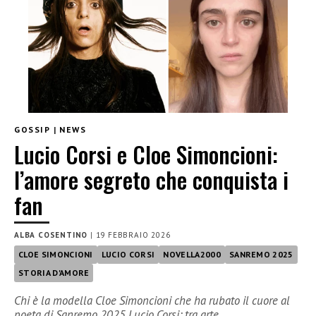
GOSSIP
|
NEWS
Lucio Corsi e Cloe Simoncioni:
l’amore segreto che conquista i
fan
ALBA COSENTINO
|
19 FEBBRAIO 2026
CLOE SIMONCIONI
LUCIO CORSI
NOVELLA2000
SANREMO 2025
STORIA D'AMORE
Chi è la modella Cloe Simoncioni che ha rubato il cuore al
poeta di Sanremo 2025 Lucio Corsi: tra arte,…