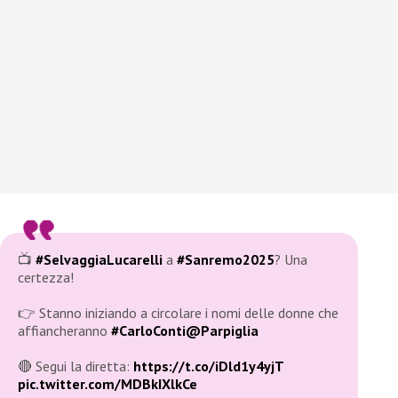
📺
#SelvaggiaLucarelli
a
#Sanremo2025
? Una
certezza!
👉 Stanno iniziando a circolare i nomi delle donne che
affiancheranno
#CarloConti
@Parpiglia
🔴 Segui la diretta:
https://t.co/iDld1y4yjT
pic.twitter.com/MDBkIXlkCe