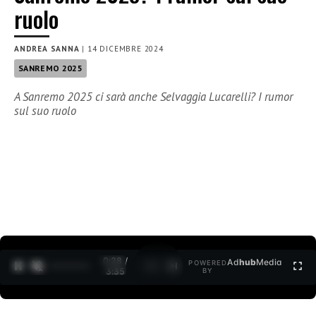
ruolo
ANDREA SANNA
|
14 DICEMBRE 2024
SANREMO 2025
A Sanremo 2025 ci sarà anche Selvaggia Lucarelli? I rumor
sul suo ruolo
0:29 /
Ad
hub
Media
POWERED
1
/
2
3:35
BY