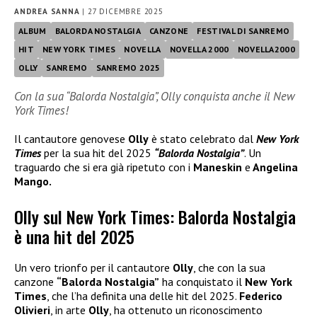
ANDREA SANNA
|
27 DICEMBRE 2025
ALBUM
BALORDA NOSTALGIA
CANZONE
FESTIVAL DI SANREMO
HIT
NEW YORK TIMES
NOVELLA
NOVELLA 2000
NOVELLA2000
OLLY
SANREMO
SANREMO 2025
Con la sua “Balorda Nostalgia”, Olly conquista anche il New
York Times!
Il cantautore genovese
Olly
è stato celebrato dal
New York
Times
per la sua hit del 2025
“Balorda Nostalgia”
. Un
traguardo che si era già ripetuto con i
Maneskin
e
Angelina
Mango.
Olly sul New York Times: Balorda Nostalgia
è una hit del 2025
Un vero trionfo per il cantautore
Olly
, che con la sua
canzone
“Balorda Nostalgia”
ha conquistato il
New York
Times
, che l’ha definita una delle hit del 2025.
Federico
Olivieri
, in arte
Olly
, ha ottenuto un riconoscimento