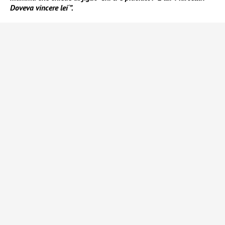
Doveva vincere lei
‘
”.