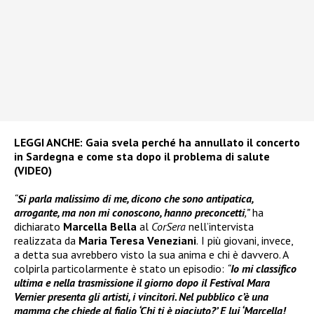
LEGGI ANCHE:
Gaia svela perché ha annullato il concerto
in Sardegna e come sta dopo il problema di salute
(VIDEO)
“
Si parla malissimo di me, dicono che sono antipatica,
arrogante, ma non mi conoscono, hanno preconcetti
,”
ha
dichiarato
Marcella Bella
al
CorSera
nell’intervista
realizzata da
Maria Teresa Veneziani
.
I più giovani, invece,
a detta sua avrebbero visto la sua anima e chi è davvero. A
colpirla particolarmente è stato un episodio:
“
Io mi classifico
ultima e nella trasmissione il giorno dopo il Festival Mara
Vernier presenta gli artisti, i vincitori. Nel pubblico c’è una
mamma che chiede al figlio ‘Chi ti è piaciuto?’ E lui ‘Marcella!