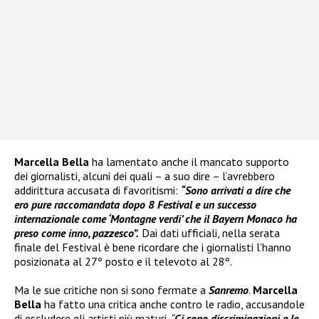
Marcella Bella
ha lamentato anche il mancato supporto
dei giornalisti, alcuni dei quali – a suo dire – l’avrebbero
addirittura accusata di favoritismi:
“Sono arrivati a dire che
ero pure raccomandata dopo 8 Festival e un successo
internazionale come ‘Montagne verdi’ che il Bayern Monaco ha
preso come inno, pazzesco”.
Dai dati ufficiali, nella serata
finale del Festival è bene ricordare che i giornalisti l’hanno
posizionata al 27º posto e il televoto al 28º.
Ma le sue critiche non si sono fermate a
Sanremo
.
Marcella
Bella
ha fatto una critica anche contro le radio, accusandole
di escludere gli artisti più maturi.
“
Ci sono discriminazioni e lo