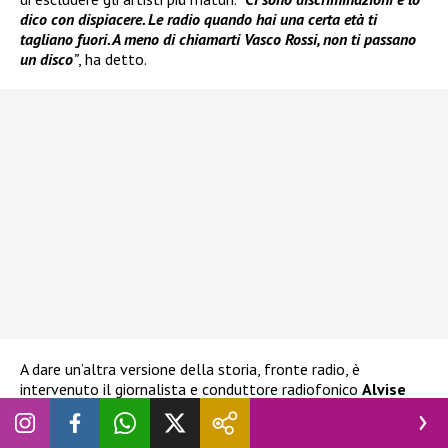
dico con dispiacere. Le radio quando hai una certa età ti
tagliano fuori. A meno di chiamarti Vasco Rossi, non ti passano
un disco
”
, ha detto.
A dare un’altra versione della storia, fronte radio, è
intervenuto il giornalista e conduttore radiofonico
Alvise
Salerno
. Tramite i suoi social infatti ha precisato:
“Pelle
Diamante
è stato trasmesso da 87 radio con più di 3.700