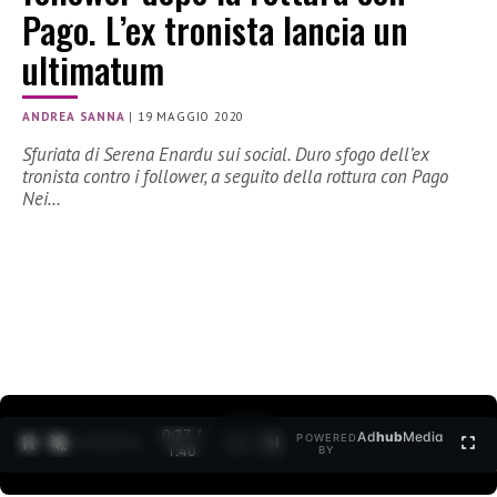
Pago. L’ex tronista lancia un
ultimatum
ANDREA SANNA
|
19 MAGGIO 2020
Sfuriata di Serena Enardu sui social. Duro sfogo dell’ex
tronista contro i follower, a seguito della rottura con Pago
Nei…
0:27 /
Ad
hub
Media
POWERED
1
/
2
1:40
BY