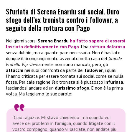
Sfuriata di Serena Enardu sui social. Duro
sfogo dell’ex tronista contro i follower, a
seguito della rottura con Pago
Nei giorni scorsi
Serena Enardu
ha fatto sapere di essersi
lasciata definitivamente con
Pago
. Una
rottura
dolorosa
senza dubbio, ma a quanto pare necessaria. Non è bastato
dunque il ricongiungimento avvenuto nella casa del
Grande
Fratello Vip
. Ovviamente non sono mancati, però, gli
attacchi
nei suoi confronti da parte dei
follower
, i quali
l’hanno criticata per essere tornata sui social come se nulla
fosse. Per tale ragione l’ex tronista si è piuttosto
infuriata
,
lasciandosi andare ad un
durissimo sfogo
. E non è la prima
volta. Ma leggiamo le sue parole:
“Ciao ragazze. Mi stavo chiedendo: ma quando voi
avete dei problemi in famiglia, quando litigate con il
vostro compagno, quando vi lasciate, non andate più