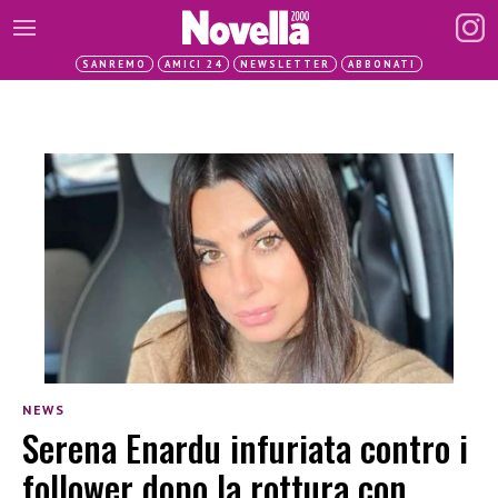
SANREMO
AMICI 24
NEWSLETTER
ABBONATI
NEWS
Serena Enardu infuriata contro i
follower dopo la rottura con