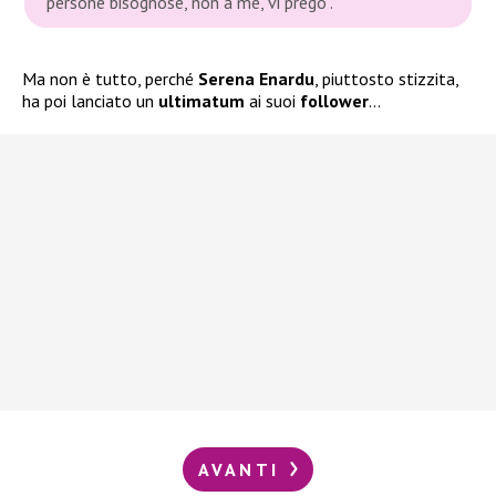
persone bisognose, non a me, vi prego”.
Ma non è tutto, perché
Serena Enardu
, piuttosto stizzita,
ha poi lanciato un
ultimatum
ai suoi
follower
…
AVANTI