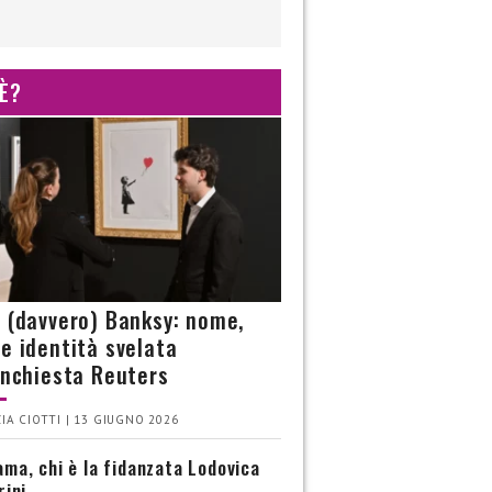
 È?
è (davvero) Banksy: nome,
 e identità svelata
’inchiesta Reuters
IA CIOTTI | 13 GIUGNO 2026
ma, chi è la fidanzata Lodovica
rini