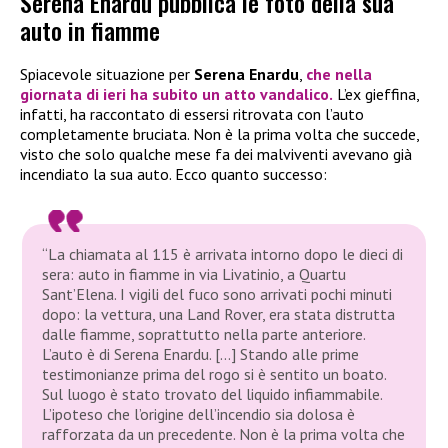
Serena Enardu pubblica le foto della sua
auto in fiamme
Spiacevole situazione per
Serena Enardu
,
che nella
giornata di ieri ha subito un atto vandalico.
L’ex gieffina,
infatti, ha raccontato di essersi ritrovata con l’auto
completamente bruciata. Non è la prima volta che succede,
visto che solo qualche mese fa dei malviventi avevano già
incendiato la sua auto. Ecco quanto successo:
“La chiamata al 115 è arrivata intorno dopo le dieci di
sera: auto in fiamme in via Livatinio, a Quartu
Sant’Elena. I vigili del fuco sono arrivati pochi minuti
dopo: la vettura, una Land Rover, era stata distrutta
dalle fiamme, soprattutto nella parte anteriore.
L’auto è di Serena Enardu. […] Stando alle prime
testimonianze prima del rogo si è sentito un boato.
Sul luogo è stato trovato del liquido infiammabile.
L’ipoteso che l’origine dell’incendio sia dolosa è
rafforzata da un precedente. Non è la prima volta che