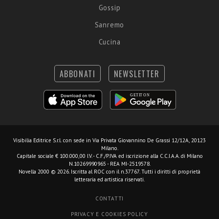
Gossip
Sanremo
Cucina
ABBONATI
NEWSLETTER
Visibilia Editrice S.r.l.
con sede in Via Privata Giovannino De Grassi 12/12A, 20123
Milano.
Capitale sociale € 100.000,00 I.V. - C.F./P.IVA ed iscrizione alla C.C.I.A.A. di Milano
N.10269990965 - REA MI-2519578.
Novella 2000 © 2026. Iscritta al ROC con il n.37767. Tutti i diritti di proprietà
letteraria ed artistica riservati.
CONTATTI
PRIVACY E COOKIES POLICY