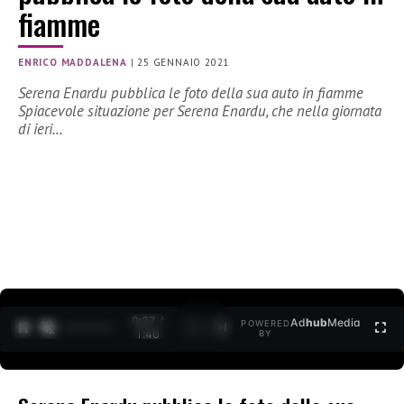
fiamme
ENRICO MADDALENA
|
25 GENNAIO 2021
Serena Enardu pubblica le foto della sua auto in fiamme
Spiacevole situazione per Serena Enardu, che nella giornata
di ieri…
0:27 /
Ad
hub
Media
POWERED
1
/
2
1:40
BY