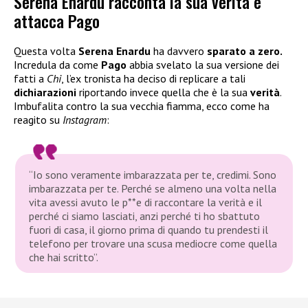
Serena Enardu racconta la sua verità e
attacca Pago
Questa volta
Serena Enardu
ha davvero
sparato a zero.
Incredula da come
Pago
abbia svelato la sua versione dei
fatti a
Chi
, l’ex tronista ha deciso di replicare a tali
dichiarazioni
riportando invece quella che è la sua
verità
.
Imbufalita contro la sua vecchia fiamma, ecco come ha
reagito su
Instagram
:
“Io sono veramente imbarazzata per te, credimi. Sono
imbarazzata per te. Perché se almeno una volta nella
vita avessi avuto le p**e di raccontare la verità e il
perché ci siamo lasciati, anzi perché ti ho sbattuto
fuori di casa, il giorno prima di quando tu prendesti il
telefono per trovare una scusa mediocre come quella
che hai scritto”.