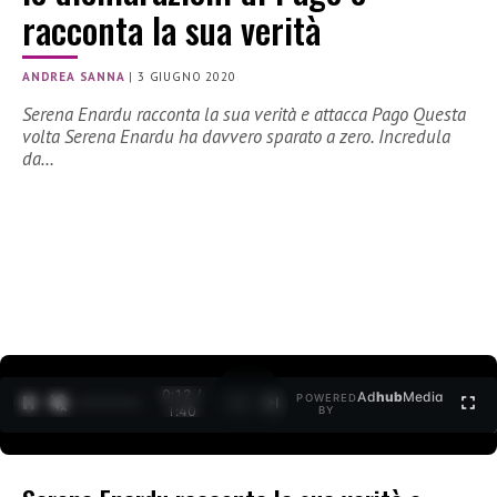
racconta la sua verità
ANDREA SANNA
|
3 GIUGNO 2020
Serena Enardu racconta la sua verità e attacca Pago Questa
volta Serena Enardu ha davvero sparato a zero. Incredula
da…
0:12 /
Ad
hub
Media
POWERED
1
/
2
1:40
BY