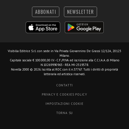
ABBONATI
NEWSLETTER
Visibilia Editrice S.r.l.
con sede in Via Privata Giovannino De Grassi 12/12A, 20123
Milano.
Capitale sociale € 100.000,00 I.V. - C.F./P.IVA ed iscrizione alla C.C.I.A.A. di Milano
N.10269990965 - REA MI-2519578.
Novella 2000 © 2026. Iscritta al ROC con il n.37767. Tutti i diritti di proprietà
letteraria ed artistica riservati.
CONTATTI
PRIVACY E COOKIES POLICY
IMPOSTAZIONI COOKIE
TORNA SU